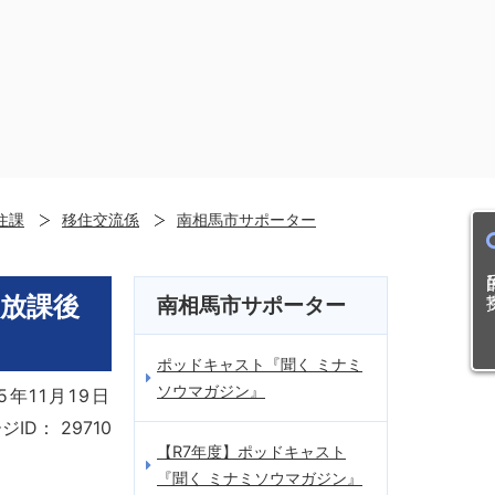
住課
移住交流係
南相馬市サポーター
目的
と放課後
南相馬市サポーター
ポッドキャスト『聞く ミナミ
ソウマガジン』
5年11月19日
ジID：
29710
【R7年度】ポッドキャスト
『聞く ミナミソウマガジン』