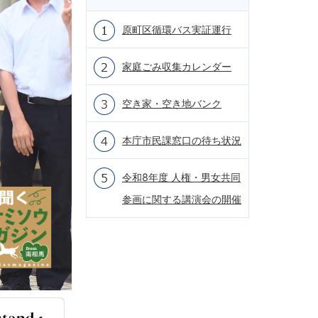
原町区循環バス実証運行
家庭ごみ収集カレンダー
空き家・空き地バンク
本庁市民課窓口の待ち状況
令和8年度 人権・男女共同
参画に関する講演会の開催