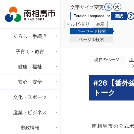
文字サイズ変更
翻訳
ルビ振り
表示
キーワード検索
くらし・手続き
ページID検索
子育て・教育
現在のページ
ホ
健康・福祉
安心・安全
#26【番
トーク
文化・スポーツ
産業・ビジネス
南相馬市の公式ポ
市政情報