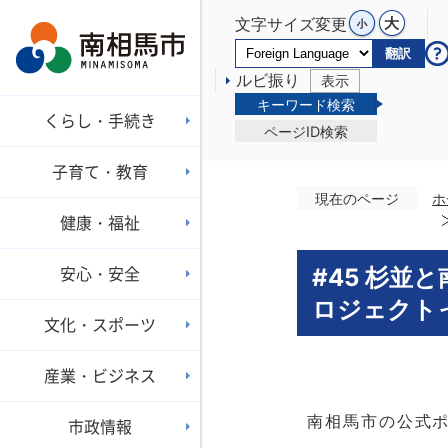
文字サイズ変更
翻訳
ルビ振り
表示
キーワード検索
くらし・手続き
ページID検索
子育て・教育
現在のページ
ホ
健康・福祉
安心・安全
#45 杉並
ロジェクト
文化・スポーツ
産業・ビジネス
南相馬市の公式ポ
市政情報