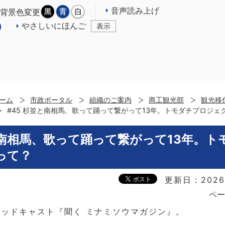
音声読み上げ
背景色変更
やさしいにほんご
表示
ーム
市政ポータル
組織のご案内
商工観光部
観光移
#45 杉並と南相馬、歌って踊って繋がって13年。トモダチプロジェ
と南相馬、歌って踊って繋がって13年。ト
って？
更新日：2026
ペー
ッドキャスト『聞く ミナミソウマガジン』。