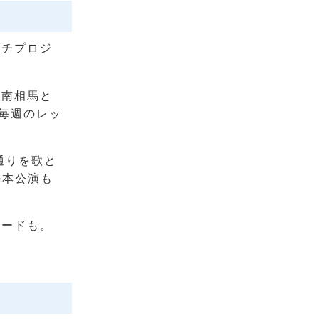
ダチプロジ
に南相馬と
の毎週のレッ
通りを歌と
の本公演も
ソードも。
。