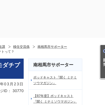
住課
移住交流係
南相馬市サポーター
クトって？
目的
モダチプ
南相馬市サポーター
ポッドキャスト『聞く ミナミ
ソウマガジン』
年03月23日
ジID：
30770
【R7年度】ポッドキャスト
『聞く ミナミソウマガジン』