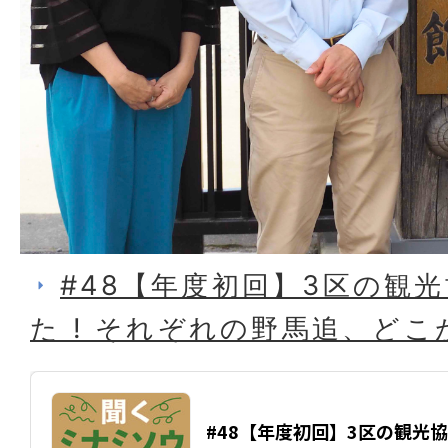
#48【年度初回】3区の観
た ! それぞれの野馬追、ど