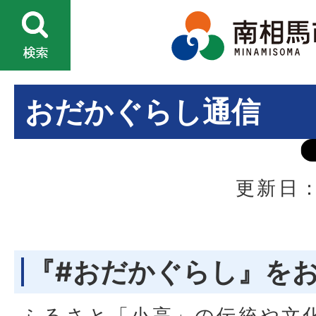
おだかぐらし通信
更新日：
『#おだかぐらし』を
ふるさと「小高」の伝統や文