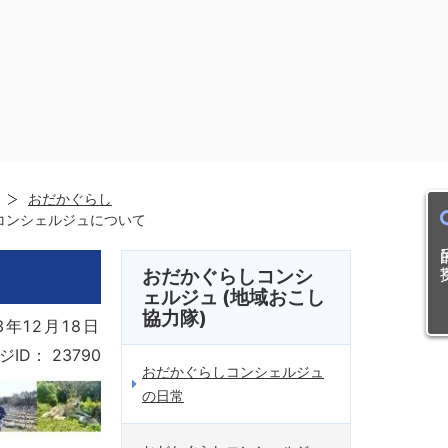
おだかぐらし
コンシェルジュについて
目的
おだかぐらしコンシ
ェルジュ (地域おこし
協力隊)
3年12月18日
ジID：
23790
おだかぐらしコンシェルジュ
の日常