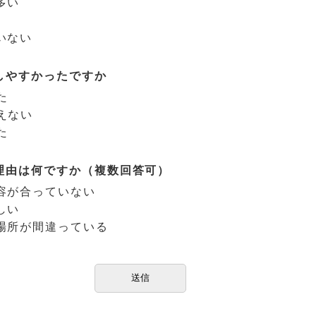
多い
いない
しやすかったですか
た
えない
た
理由は何ですか（複数回答可）
容が合っていない
しい
場所が間違っている