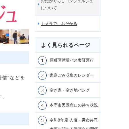
おだかぐらしコンシェルジュ
について
カメラで、おだかる
よく見られるページ
原町区循環バス実証運行
家庭ごみ収集カレンダー
発信”などを
空き家・空き地バンク
す。
本庁市民課窓口の待ち状況
令和8年度 人権・男女共同
参画に関する講演会の開催