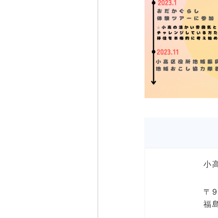
小
〒9
福