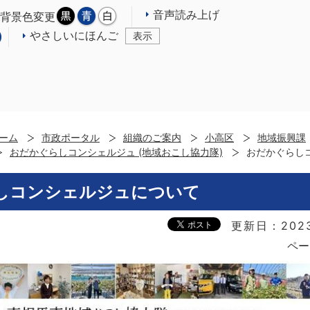
音声読み上げ
背景色変更
やさしいにほんご
表示
ーム
市政ポータル
組織のご案内
小高区
地域振興課
おだかぐらしコンシェルジュ (地域おこし協力隊)
おだかぐらし
しコンシェルジュについて
更新日：202
ペー