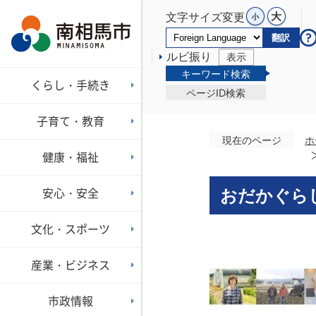
文字サイズ変更
翻訳
ルビ振り
表示
キーワード検索
くらし・手続き
ページID検索
子育て・教育
現在のページ
ホ
健康・福祉
安心・安全
おだかぐら
文化・スポーツ
産業・ビジネス
市政情報