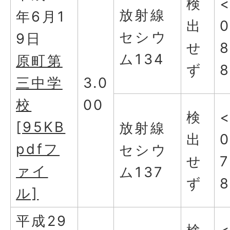
検
放射線
年6月1
出
0
セシウ
9日
せ
ム134
原町第
ず
三中学
3.0
校
00
検
[95KB
放射線
出
0
pdfフ
セシウ
せ
7
ァイ
ム137
ず
ル]
平成29