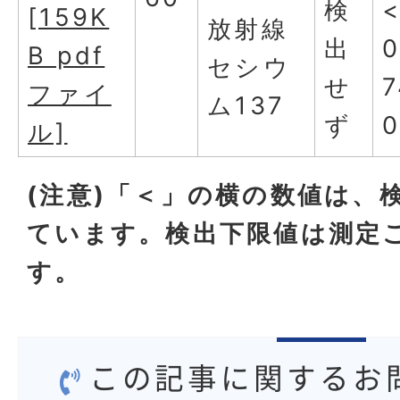
検
[159K
放射線
出
0
B pdf
セシウ
せ
7
ファイ
ム137
ず
ル]
(注意)「＜」の横の数値は、
ています。検出下限値は測定
す。
この記事に関するお