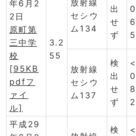
放射線
年6月2
出
0
セシウ
2日
せ
ム134
原町第
ず
三中学
3.2
校
55
検
[95KB
放射線
出
0
pdfフ
セシウ
せ
ァイ
ム137
ず
2
ル]
平成29
検