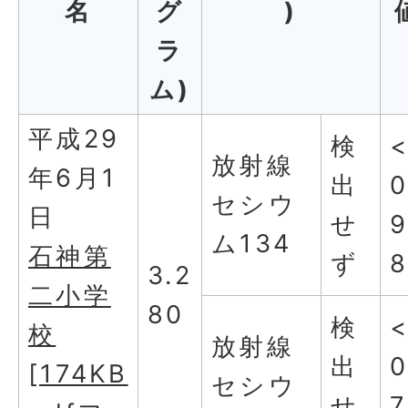
名
グ
)
ラ
ム)
平成29
検
放射線
年6月1
出
0
セシウ
日
せ
ム134
石神第
ず
3.2
二小学
80
検
校
放射線
出
0
[174KB
セシウ
せ
7