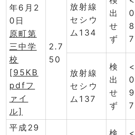
検
放射線
年6月2
出
0
セシウ
0日
せ
ム134
原町第
ず
7
三中学
2.7
校
50
検
[95KB
放射線
出
0
pdfフ
セシウ
せ
9
ァイ
ム137
ず
7
ル]
平成29
検