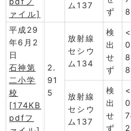
pdfフ
ム137
ず
ァイル]
平成29
検
放射線
年6月2
出
0
セシウ
日
せ
ム134
石神第
2.
ず
二小学
91
検
校
5
放射線
出
0
[174KB
セシウ
せ
7
pdfフ
ム137
ず
2
ァイル]