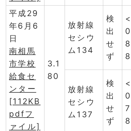
平成29
検
放射線
年6月6
出
0
セシウ
日
せ
ム134
南相馬
ず
市学校
3.1
給食セ
80
検
ンター
放射線
出
0
[112KB
セシウ
せ
7
pdfフ
ム137
ず
ァイル]