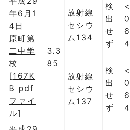
平成29
検
放射線
年6月1
出
0
セシウ
4日
せ
ム134
原町第
ず
二中学
3.3
校
85
検
[167K
放射線
出
0
B pdf
セシウ
せ
ファイ
ム137
ず
ル]
平成29