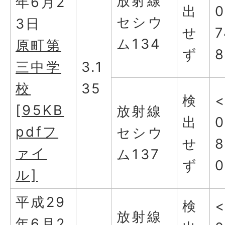
放射線
年6月2
出
0
セシウ
3日
せ
7
ム134
原町第
ず
三中学
3.1
校
35
検
[95KB
放射線
出
0
pdfフ
セシウ
せ
8
ァイ
ム137
ず
ル]
平成29
検
放射線
年6月2