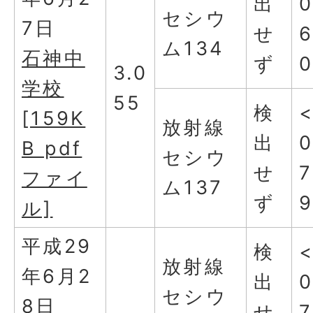
出
0
セシウ
7日
せ
ム134
石神中
ず
3.0
学校
55
検
[159K
放射線
出
0
B pdf
セシウ
せ
7
ファイ
ム137
ず
ル]
平成29
検
放射線
年6月2
出
0
セシウ
8日
せ
7