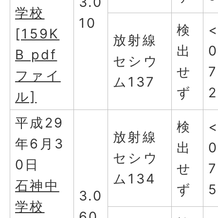
3.0
学校
10
検
[159K
放射線
出
0
B pdf
セシウ
せ
7
ファイ
ム137
ず
2
ル]
平成29
検
放射線
年6月3
出
0
セシウ
0日
せ
7
ム134
石神中
ず
3.0
学校
60