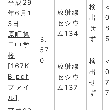
平成29
検
放射線
年6月1
出
0
セシウ
3日
せ
ム134
原町第
ず
3.
二中学
57
校
0
検
[167K
放射線
出
0
B pdf
セシウ
せ
7
ファイ
ム137
ず
7
ル]