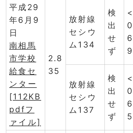
平成29
検
放射線
年6月9
出
0
セシウ
日
せ
ム134
南相馬
ず
市学校
2.8
給食セ
35
検
ンター
放射線
出
0
[112KB
セシウ
せ
6
pdfフ
ム137
ず
ァイル]