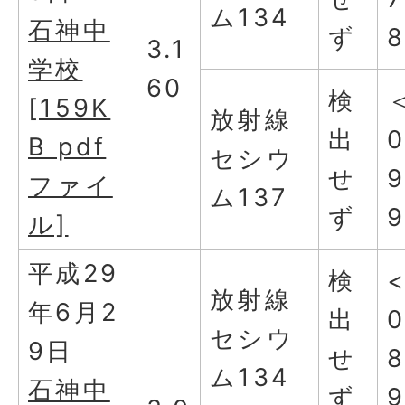
ム134
石神中
ず
3.1
学校
60
検
[159K
放射線
出
0
B pdf
セシウ
せ
ファイ
ム137
ず
ル]
平成29
検
放射線
年6月2
出
0
セシウ
9日
せ
ム134
石神中
ず