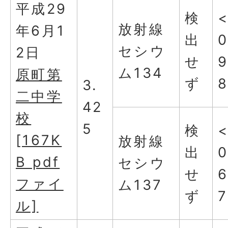
平成29
検
放射線
年6月1
出
0
セシウ
2日
せ
9
ム134
原町第
ず
3.
二中学
42
校
5
検
[167K
放射線
出
0
B pdf
セシウ
せ
ファイ
ム137
ず
7
ル]