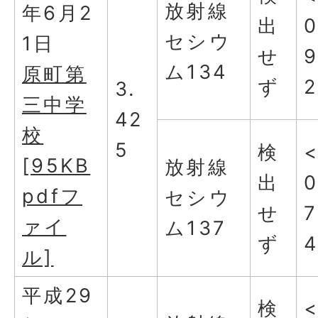
放射線
年6月2
出
0
セシウ
1日
せ
9
ム134
原町第
ず
2
3.
三中学
42
校
5
検
[95KB
放射線
出
0
pdfフ
セシウ
せ
7
ァイ
ム137
ず
ル]
平成29
検