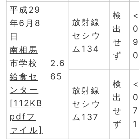
平成29
検
放射線
年6月8
出
0
セシウ
日
せ
ム134
南相馬
ず
市学校
2.6
給食セ
65
検
ンター
放射線
出
0
[112KB
セシウ
せ
7
pdfフ
ム137
ず
1
ァイル]