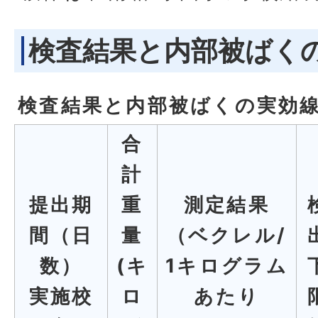
検査結果と内部被ばく
検査結果と内部被ばくの実効
合
計
提出期
重
測定結果
間（日
量
（ベクレル/
数）
(キ
1キログラム
実施校
ロ
あたり