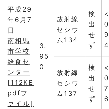
平成29
検
放射線
年6月7
出
0
セシウ
日
せ
ム134
南相馬
ず
3.
市学校
95
給食セ
0
検
ンター
放射線
出
0
[112KB
セシウ
せ
7
pdfフ
ム137
ず
ァイル]