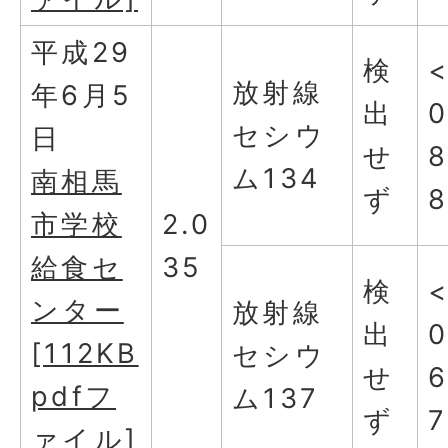
平成29
検
放射線
年6月5
出
0
セシウ
日
せ
8
ム134
南相馬
ず
市学校
2.0
給食セ
35
検
ンター
放射線
出
0
[112KB
セシウ
せ
6
pdfフ
ム137
ず
7
ァイル]