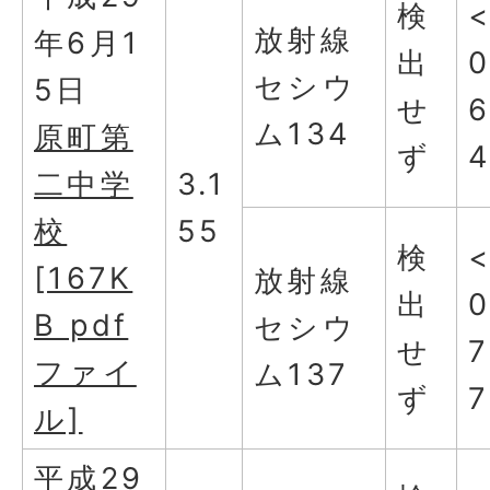
検
放射線
年6月1
出
0
セシウ
5日
せ
ム134
原町第
ず
二中学
3.1
校
55
検
[167K
放射線
出
0
B pdf
セシウ
せ
7
ファイ
ム137
ず
7
ル]
平成29