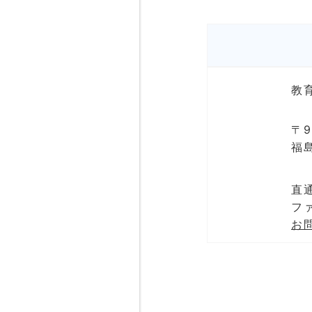
教
〒9
福
直通
ファ
お