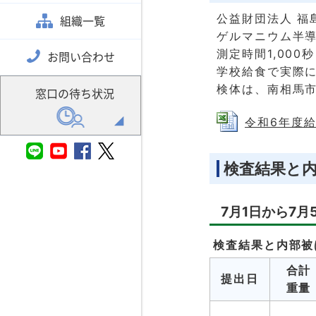
公益財団法人 福
組織一覧
ゲルマニウム半
測定時間1,000秒
お問い合わせ
学校給食で実際に
検体は、南相馬
窓口の待ち状況
令和6年度給食
検査結果と
7月1日から7月
検査結果と内部被
合計
提出日
重量