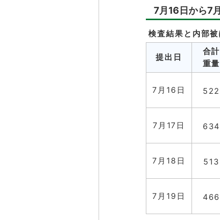
7月16日から7
検査結果と内部被
合
提出日
重
7月16日
52
7月17日
63
7月18日
513
7月19日
46