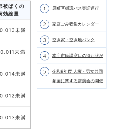
部被ばくの
原町区循環バス実証運行
実効線量
家庭ごみ収集カレンダー
0.013未満
空き家・空き地バンク
0.011未満
本庁市民課窓口の待ち状況
令和8年度 人権・男女共同
0.014未満
参画に関する講演会の開催
0.012未満
0.013未満