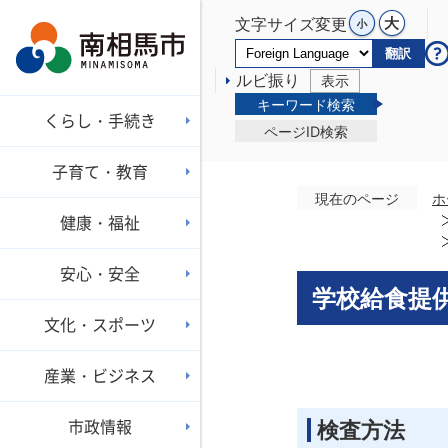
文字サイズ変更
翻訳
ルビ振り
表示
キーワード検索
くらし・手続き
ページID検索
子育て・教育
現在のページ
ホ
健康・福祉
安心・安全
学校給食提供
文化・スポーツ
産業・ビジネス
市政情報
検査方法