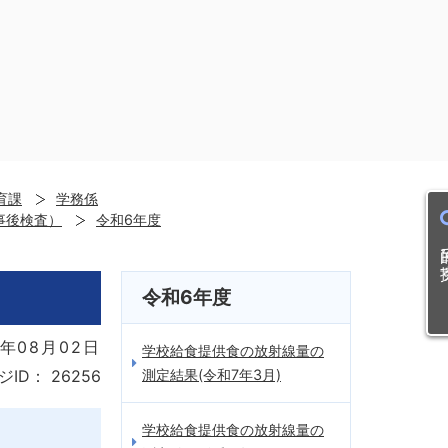
育課
学務係
事後検査）
令和6年度
目的
令和6年度
年08月02日
学校給食提供食の放射線量の
測定結果(令和7年3月)
ジID：
26256
学校給食提供食の放射線量の