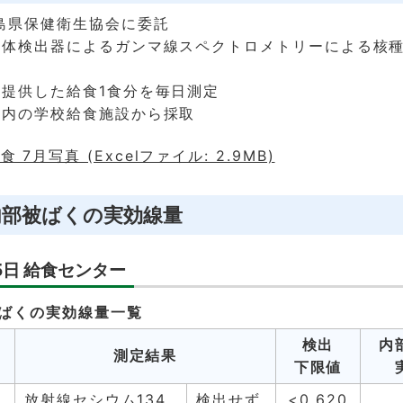
島県保健衛生協会に委託
導体検出器によるガンマ線スペクトロメトリーによる核
提供した給食1食分を毎日測定
市内の学校給食施設から採取
 7月写真 (Excelファイル: 2.9MB)
内部被ばくの実効線量
5日 給食センター
ばくの実効線量一覧
検出
内
測定結果
下限値
放射線セシウム134
検出せず
<0.620