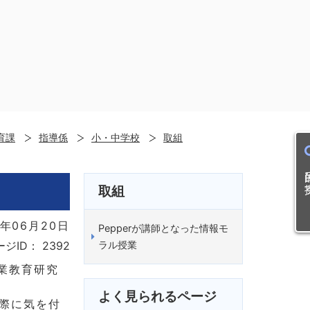
育課
指導係
小・中学校
取組
目的
取組
年06月20日
Pepperが講師となった情報モ
ラル授業
ージID：
2392
業教育研究
よく見られるページ
る際に気を付