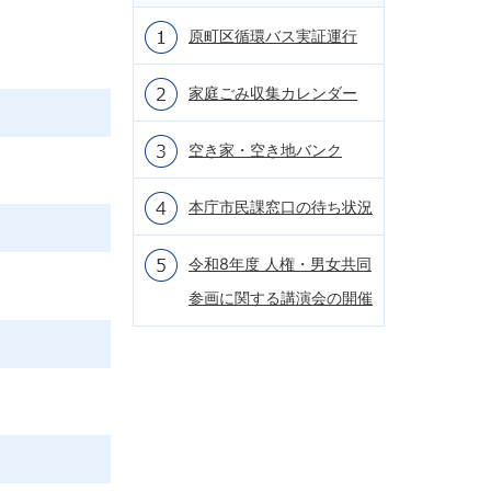
原町区循環バス実証運行
家庭ごみ収集カレンダー
空き家・空き地バンク
本庁市民課窓口の待ち状況
令和8年度 人権・男女共同
参画に関する講演会の開催