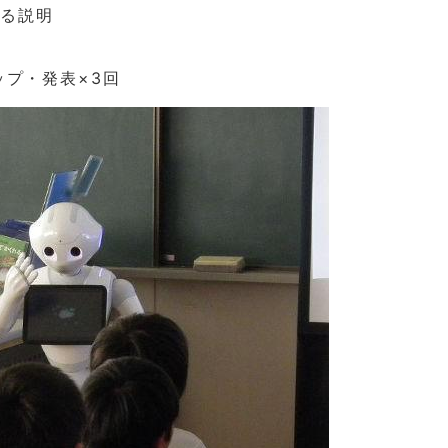
よる説明
ップ・発表×3回