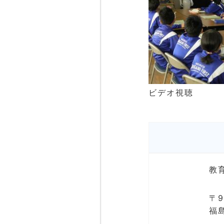
ビデオ視聴
教
〒9
福