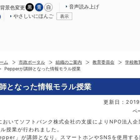
音声読み上げ
背景色変更
やさしいにほんご
表示
ーム
市政ポータル
組織のご案内
教育委員会
学校教
Pepperが講師となった情報モラル授業
が講師となった情報モラル授業
更新日：2019
ペ
においてソフトバンク株式会社の支援によりNPO法人企
ラル授業が行われました。
epper
」が講師となり、スマートホンやSNSを使用す