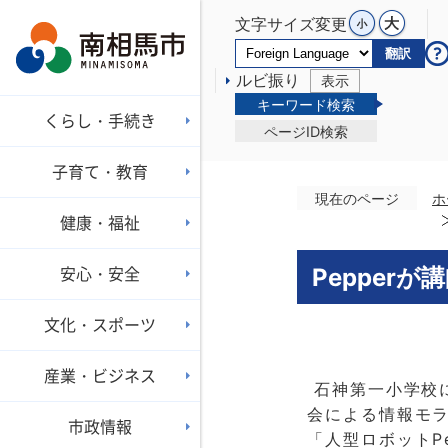
文字サイズ変更
翻訳
ルビ振り
表示
キーワード検索
くらし・手続き
ページID検索
子育て・教育
現在のページ
ホ
健康・福祉
安心・安全
Pepper
文化・スポーツ
産業・ビジネス
石神第一小学校
会による情報モ
市政情報
「人型ロボット
P