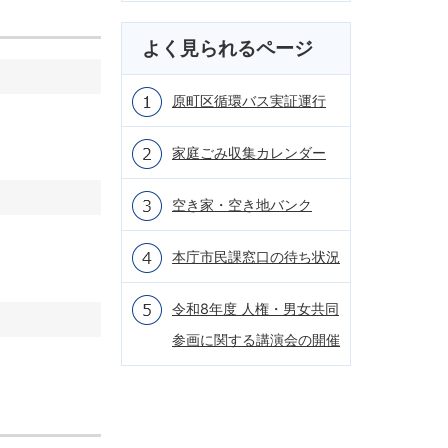
よく見られるページ
原町区循環バス実証運行
家庭ごみ収集カレンダー
空き家・空き地バンク
本庁市民課窓口の待ち状況
令和8年度 人権・男女共同
参画に関する講演会の開催