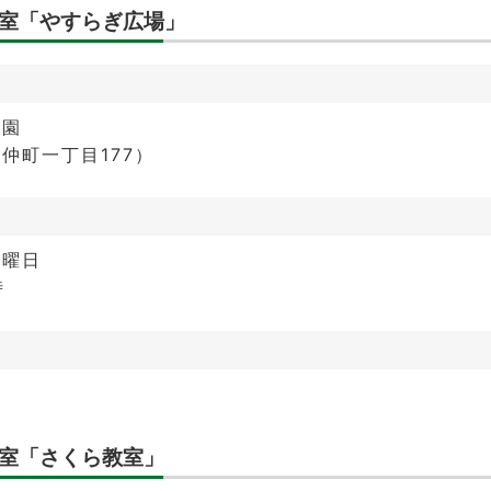
室「やすらぎ広場」
育園
仲町一丁目177）
金曜日
時
室「さくら教室」