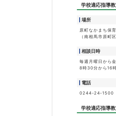
学校適応指導教
場所
原町なかまち保
（南相馬市原町区
相談日時
毎週月曜日から
8時30分から16
電話
0244-24-1500
学校適応指導教