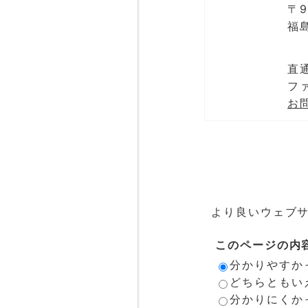
〒9
福
直通
ファ
お
より良いウェブ
このページの内
分かりやすか
どちらともい
分かりにくか