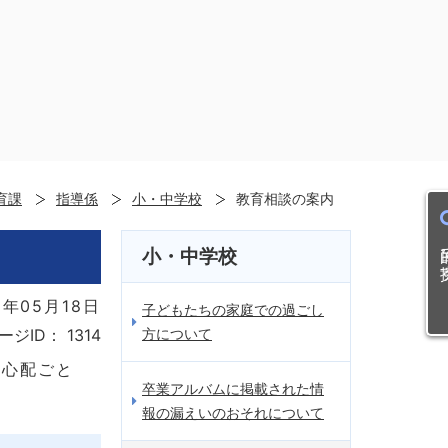
育課
指導係
小・中学校
教育相談の案内
目的
小・中学校
1年05月18日
子どもたちの家庭での過ごし
方について
ージID：
1314
や心配ごと
卒業アルバムに掲載された情
報の漏えいのおそれについて