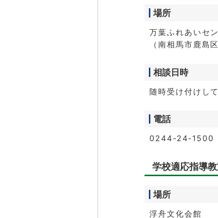
場所
万葉ふれあいセ
（南相馬市鹿島区
相談日時
随時受け付けし
電話
0244-24-15
学校適応指導教
場所
浮舟文化会館