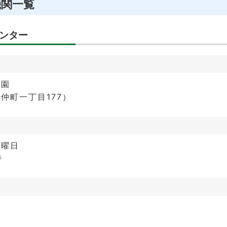
機関一覧
ンター
育園
仲町一丁目177）
金曜日
時