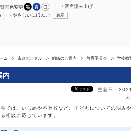
音声読み上げ
背景色変更
やさしいにほんご
表示
ーム
市政ポータル
組織のご案内
教育委員会
学校教
案内
更新日：202
ペ
員会では、いじめや不登校など、子どもについての悩み
ゆる相談に応じています。