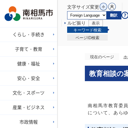
文字サイズ変更
翻訳
ルビ振り
表示
キーワード検索
くらし・手続き
ページID検索
子育て・教育
現在のページ
ホ
健康・福祉
教育相談の
安心・安全
文化・スポーツ
南相馬市教育委
産業・ビジネス
について、あら
市政情報