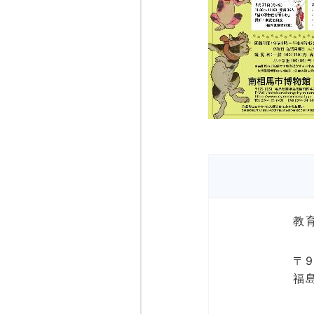
教
〒9
福