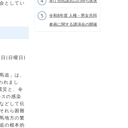
本庁市民課窓口の待ち状況
会としてい
令和8年度 人権・男女共同
参画に関する講演会の開催
2日(日曜日)
馬追」は、
われまし
大震災と、令
ルスの感染
などして伝
それら困難
馬地方の繁
追の根本的