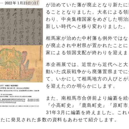
が治めていた藩が廃止となり新たに
ることとなりました。大名による領
わり、中央集権国家をめざした明治
新しい時代へと移り変わりました。
相馬家が治めた中村藩も例外ではな
が廃止され中村県が置かれたことに
家による領国支配が終わりを迎えま
本企画展では、近世から近代へと大
動いた戊辰戦争から廃藩置県までに
て、いかにして相馬地方の人びとが
を迎えたのか明らかにします。
また、南相馬市合併前より編纂を続
『小高町史』『鹿島町史』『原町市
31年3月に編纂を終えました。これ
新たに発見された多数の資料もあわせて紹介します。