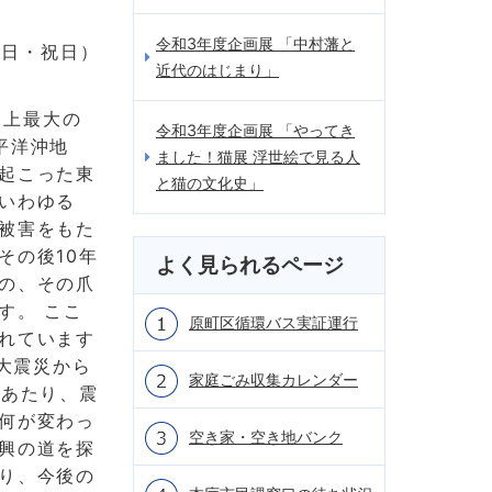
令和3年度企画展 「中村藩と
曜日・祝日）
近代のはじまり」
史上最大の
令和3年度企画展 「やってき
平洋沖地
ました！猫展 浮世絵で見る人
起こった東
と猫の文化史」
いわゆる
被害をもた
その後10年
よく見られるページ
の、その爪
す。 ここ
原町区循環バス実証運行
れています
本大震災から
家庭ごみ収集カレンダー
にあたり、震
何が変わっ
空き家・空き地バンク
興の道を探
り、今後の