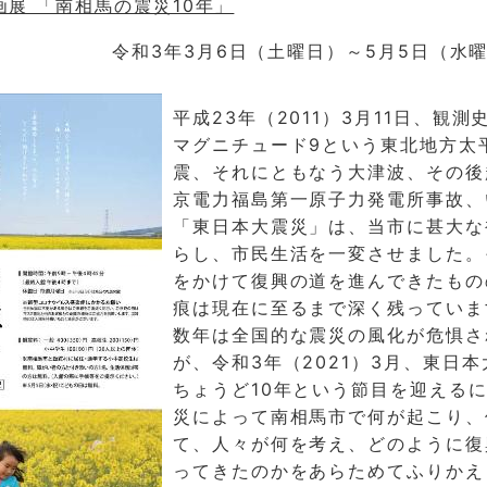
画展 「南相馬の震災10年」
令和3年3月6日（土曜日）～5月5日（水
平成23年（2011）3月11日、観測
マグニチュード9という東北地方太
震、それにともなう大津波、その後
京電力福島第一原子力発電所事故、
「東日本大震災」は、当市に甚大な
らし、市民生活を一変させました。
をかけて復興の道を進んできたもの
痕は現在に至るまで深く残っていま
数年は全国的な震災の風化が危惧さ
が、令和3年（2021）3月、東日
ちょうど10年という節目を迎える
災によって南相馬市で何が起こり、
て、人々が何を考え、どのように復
ってきたのかをあらためてふりかえ