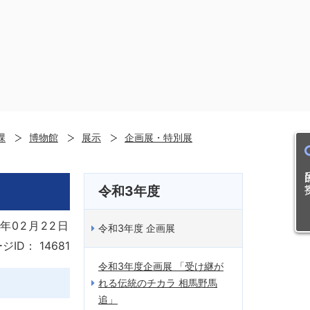
課
博物館
展示
企画展・特別展
目的
令和3年度
年02月22日
令和3年度 企画展
ジID：
14681
令和3年度企画展 「受け継が
れる伝統のチカラ 相馬野馬
追」