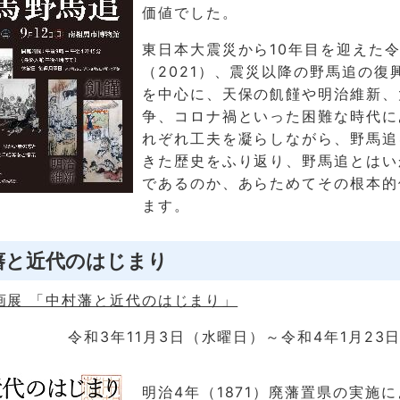
価値でした。
東日本大震災から10年目を迎えた令
（2021）、震災以降の野馬追の復
を中心に、天保の飢饉や明治維新、
争、コロナ禍といった困難な時代に
れぞれ工夫を凝らしながら、野馬追
きた歴史をふり返り、野馬追とはい
であるのか、あらためてその根本的
ます。
藩と近代のはじまり
画展 「中村藩と近代のはじまり」
令和3年11月3日（水曜日）～令和4年1月23
明治4年（1871）廃藩置県の実施