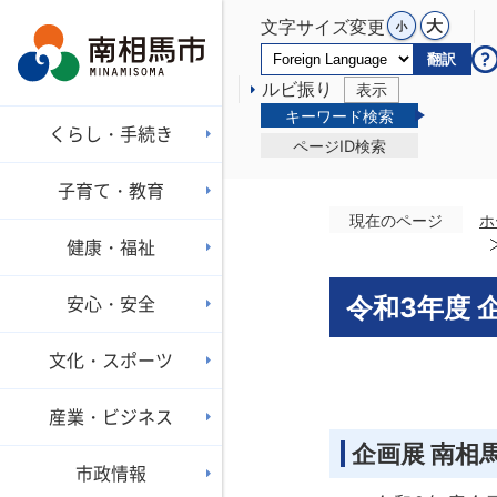
文字サイズ変更
翻訳
ルビ振り
表示
キーワード検索
くらし・手続き
ページID検索
子育て・教育
現在のページ
ホ
健康・福祉
安心・安全
令和3年度 
文化・スポーツ
産業・ビジネス
企画展 南相
市政情報