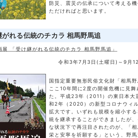
防災、震災の伝承について考える機
ただければと思います。
継がれる伝統のチカラ 相馬野馬追
画展 「受け継がれる伝統のチカラ 相馬野馬追」
令和3年7月3日(土曜日)～9月1
国指定重要無形民俗文化財「相馬野
ここ10年間に2度の開催危機に見舞
た。平成23年（2011）の東日本
和2年（2020）の新型コロナウィ
拡大です。いずれも規模を縮小する
統を継承することができましたが、
な状況下で再注目されたのが、「相
栄と安寧を祈願する」という、野馬