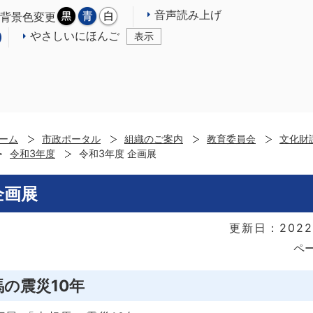
音声読み上げ
背景色変更
やさしいにほんご
表示
ーム
市政ポータル
組織のご案内
教育委員会
文化財
令和3年度
令和3年度 企画展
企画展
更新日：2022
ペー
馬の震災10年