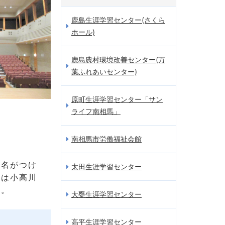
鹿島生涯学習センター(さくら
ホール)
鹿島農村環境改善センター(万
葉ふれあいセンター)
原町生涯学習センター「サン
ライフ南相馬」
南相馬市労働福祉会館
の名がつけ
太田生涯学習センター
側は小高川
た。
大甕生涯学習センター
高平生涯学習センター