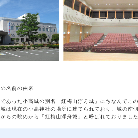
」の名前の由来
城であった小高城の別名「紅梅山浮舟城」にちなんでこ
高城は現在の小高神社の場所に建てられており、城の南
岸からの眺めから「紅梅山浮舟城」と呼ばれておりまし