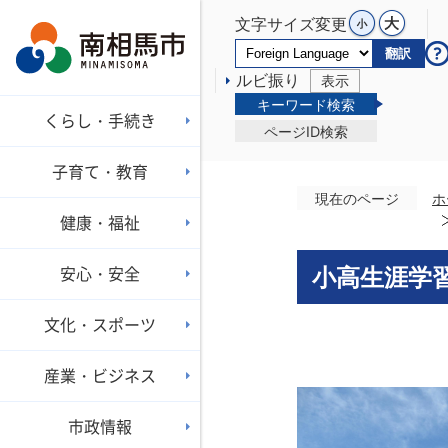
文字サイズ変更
翻訳
ルビ振り
表示
キーワード検索
くらし・手続き
ページID検索
子育て・教育
現在のページ
ホ
健康・福祉
安心・安全
小高生涯学
文化・スポーツ
産業・ビジネス
市政情報