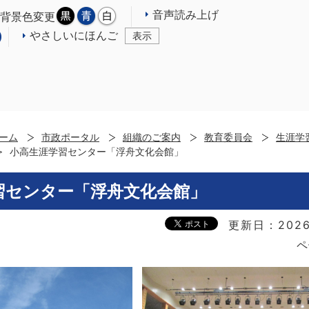
音声読み上げ
背景色変更
やさしいにほんご
表示
ーム
市政ポータル
組織のご案内
教育委員会
生涯学
小高生涯学習センター「浮舟文化会館」
習センター「浮舟文化会館」
更新日：2026
ペ