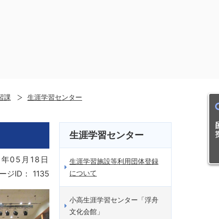
習課
生涯学習センター
目的
生涯学習センター
年05月18日
生涯学習施設等利用団体登録
について
ージID：
1135
小高生涯学習センター「浮舟
文化会館」