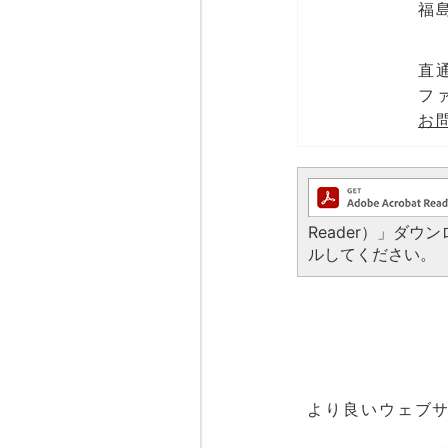
福
直通
ファ
お
Reader）」ダ
ルしてください。
より良いウェブ