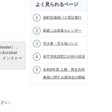
よく見られるページ
原町区循環バス実証運行
家庭ごみ収集カレンダー
空き家・空き地バンク
eader）」
crobat
本庁市民課窓口の待ち状況
、インストー
令和8年度 人権・男女共同
参画に関する講演会の開催
ださい。