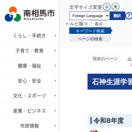
文字サイズ変更
翻訳
ルビ振り
表示
キーワード検索
くらし・手続き
ページID検索
子育て・教育
現在のページ
ホ
健康・福祉
安心・安全
石神生涯学
文化・スポーツ
産業・ビジネス
令和8年度
市政情報