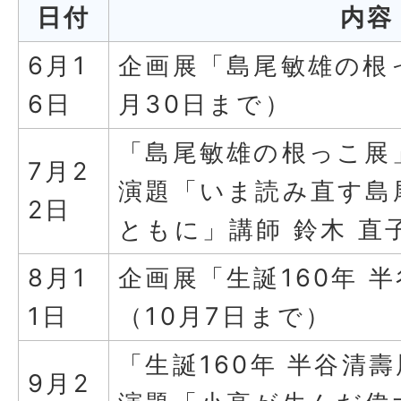
日付
内容
6月1
企画展「島尾敏雄の根
6日
月30日まで）
「島尾敏雄の根っこ展
7月2
演題「いま読み直す島
2日
ともに」講師 鈴木 直
8月1
企画展「生誕160年 
1日
（10月7日まで）
「生誕160年 半谷清
9月2