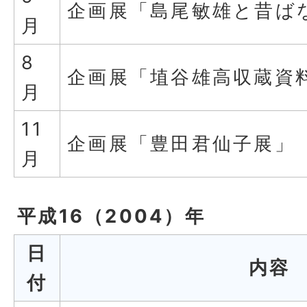
企画展「島尾敏雄と昔ば
月
8
企画展「埴谷雄高収蔵資
月
11
企画展「豊田君仙子展」
月
平成16（2004）年
日
内容
付