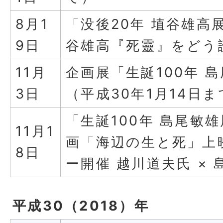
8月1
「没後20年 埴谷雄高
9日
谷雄高『死靈』をどう
11月
企画展「生誕100年 
3日
（平成30年1月14日ま
「生誕100年 島尾敏
11月1
画「海辺の生と死」上
8日
ー開催 越川道夫氏 ×
平成30（2018）年