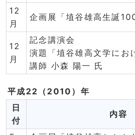
12
企画展「埴谷雄高生誕10
月
記念講演会
12
演題「埴谷雄高文学にお
月
講師 小森 陽一 氏
平成22（2010）年
日
内容
付