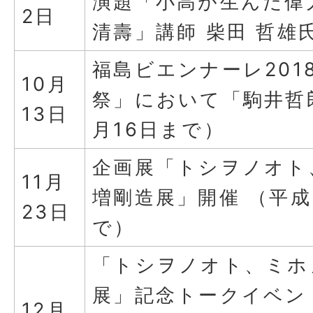
演題「小高が生んだ偉
2日
清壽」講師 柴田 哲雄
福島ビエンナーレ201
10月
祭」において「駒井哲郎
13日
月16日まで）
企画展「トシヲノオト
11月
増剛造展」開催 （平成
23日
で）
「トシヲノオト、ミホ
展」記念トークイベン
12月