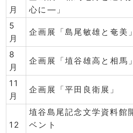
月
心に―」
5
企画展「島尾敏雄と奄美
月
8
企画展「埴谷雄高と相馬
月
11
企画展「平田良衛展」
月
埴谷島尾記念文学資料館
12
ベント