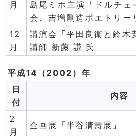
月
島尾ミホ主演「ドルチェ
会、吉増剛造ポエトリー
12
講演会「平田良衛と鈴木
月
講師 新藤 謙 氏
平成14（2002）年
日
内容
付
2
企画展「半谷清壽展」
月