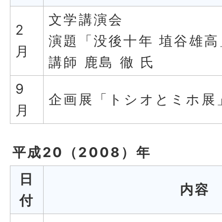
文学講演会
2
演題「没後十年 埴谷雄高
月
講師 鹿島 徹 氏
9
企画展「トシオとミホ展
月
平成20（2008）年
日
内容
付