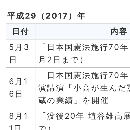
平成29（2017）年
日付
内容
5月3
「日本国憲法施行70年
日
月2日まで）
「日本国憲法施行70年
6月1
演講演「小高が生んだ
6日
蔵の業績」を開催
8月1
「没後20年 埴谷雄高
1日
で）