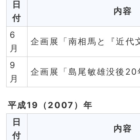
日
内容
付
6
企画展「南相馬と『近代
月
9
企画展「島尾敏雄没後20
月
平成19（2007）年
日
内容
付