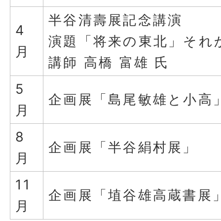
半谷清壽展記念講演
4
演題「将来の東北」それ
月
講師 高橋 富雄 氏
5
企画展「島尾敏雄と小高
月
8
企画展「半谷絹村展」
月
11
企画展「埴谷雄高蔵書展
月