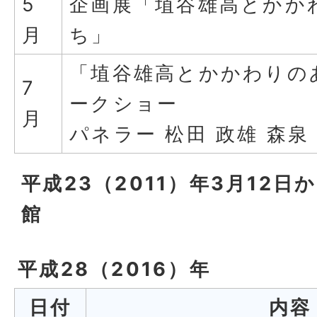
5
企画展「埴谷雄高とかか
月
ち」
「埴谷雄高とかかわりの
7
ークショー
月
パネラー 松田 政雄 森泉
平成23（2011）年3月12
館
平成28（2016）年
日付
内容