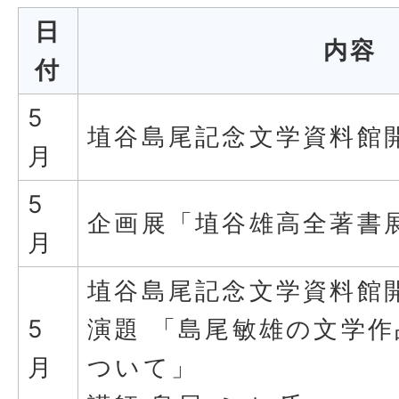
日
内容
付
5
埴谷島尾記念文学資料館
月
5
企画展「埴谷雄高全著書
月
埴谷島尾記念文学資料館
5
演題 「島尾敏雄の文学
月
ついて」