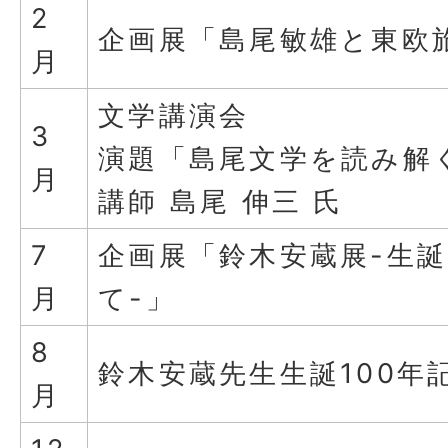
2
企画展「島尾敏雄と東欧
月
文学講演会
3
演題「島尾文学を読み解
月
講師 島尾 伸三 氏
7
企画展「鈴木安蔵展-生誕
月
て-」
8
鈴木安蔵先生生誕100年
月