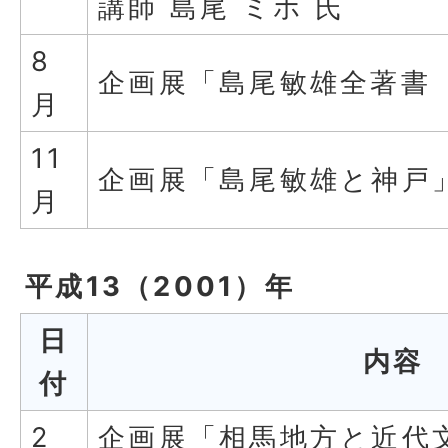
講師 島尾 ミホ 氏
8
企画展「島尾敏雄全著書
月
11
企画展「島尾敏雄と神戸
月
平成13（2001）年
日
内容
付
2
企画展「相馬地方と近代文