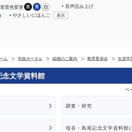
音声読み上げ
背景色変更
やさしいにほんご
表示
ーム
市政ポータル
組織のご案内
教育委員会
生涯学
記念文学資料館
ペ
調査・研究
埴谷・島尾記念文学資料館