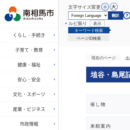
文字サイズ変更
翻訳
ルビ振り
表示
キーワード検索
くらし・手続き
ページID検索
子育て・教育
現在のページ
ホ
健康・福祉
埴谷・島尾
安心・安全
文化・スポーツ
催し物
産業・ビジネス
市政情報
来館案内