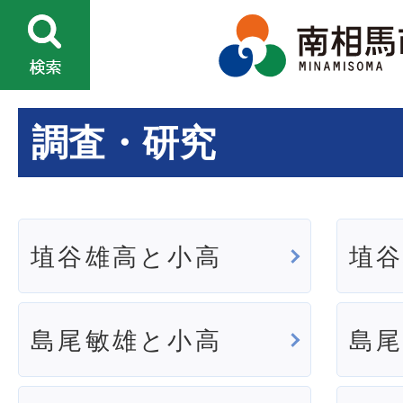
調査・研究
埴谷雄高と小高
埴
島尾敏雄と小高
島