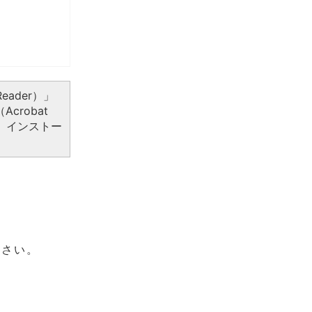
eader）」
crobat
、インストー
ださい。