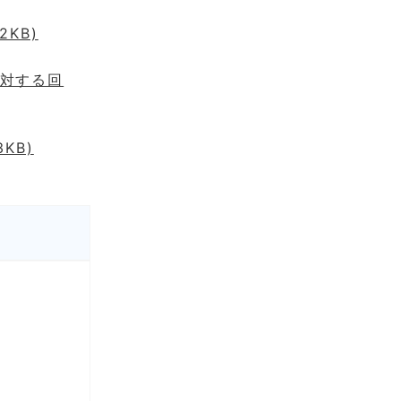
KB)
に対する回
KB)