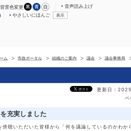
音声読み上げ
背景色変更
やさしいにほんご
表示
ーム
市政ポータル
組織のご案内
議会
議会事務局
更新日：2025
ペ
料を充実しました
を傍聴いただいた皆様から「何を議論しているのかわか