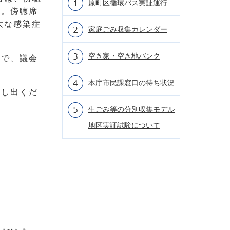
原町区循環バス実証運行
い。傍聴席
大な感染症
家庭ごみ収集カレンダー
空き家・空き地バンク
ので、議会
本庁市民課窓口の待ち状況
申し出くだ
生ごみ等の分別収集モデル
地区実証試験について