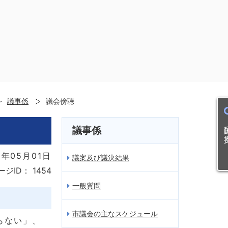
議事係
議会傍聴
目的
議事係
年05月01日
議案及び議決結果
ージID：
1454
一般質問
市議会の主なスケジュール
らない」、