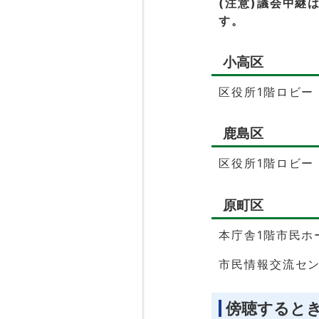
(注意)議会中継
す。
小高区
区役所1階ロビー
鹿島区
区役所1階ロビー
原町区
本庁舎1階市民ホ
市民情報交流セ
傍聴すると