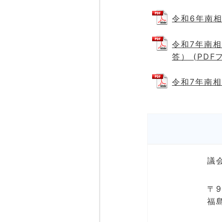
令和6年南相
令和7年南
答） (PDFフ
令和7年南相
議
〒9
福