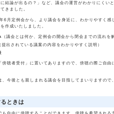
うに結論が出るの？」など、議会の運営がわかりにくい
いてきました。
2年6月定例会から、より議会を身近に、わかりやすく感
料を作成いたしました。
み
（議会とは何か、定例会の開会から閉会までの流れを
（提出されている議案の内容をわかりやすく説明）
表
「傍聴者受付」に置いてありますので、傍聴の際ご自由
は、今後とも親しまれる議会を目指してまいりますので
。
するときは
でも自由に傍聴することができます。傍聴を希望される