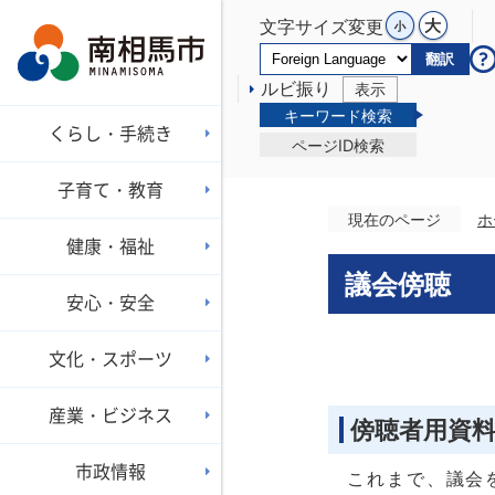
文字サイズ変更
翻訳
ルビ振り
表示
キーワード検索
くらし・手続き
ページID検索
子育て・教育
現在のページ
ホ
健康・福祉
議会傍聴
安心・安全
文化・スポーツ
産業・ビジネス
傍聴者用資
市政情報
これまで、議会