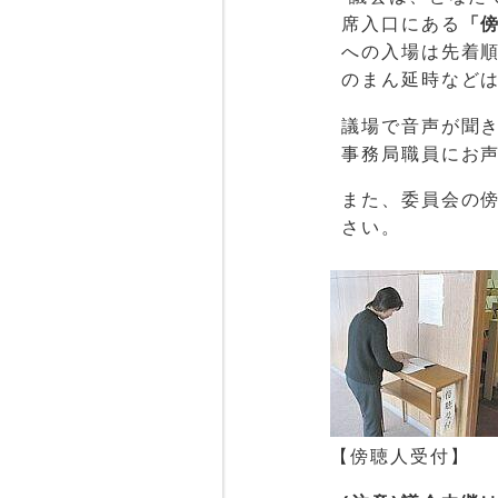
席入口にある
「
への入場は先着順
のまん延時など
議場で音声が聞
事務局職員にお
また、委員会の
さい。
【傍聴人受付】