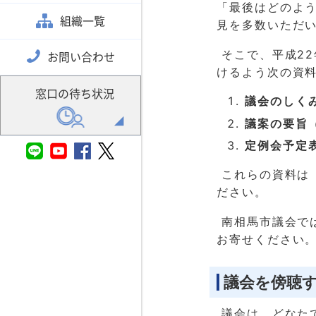
「最後はどのよ
組織一覧
見を多数いただ
そこで、平成2
お問い合わせ
けるよう次の資
窓口の待ち状況
議会のしく
議案の要旨
定例会予定
これらの資料は
ださい。
南相馬市議会で
お寄せください
議会を傍聴
議会は、どなた