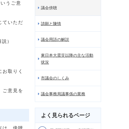
というご意
議会傍聴
じていただ
請願と陳情
議会用語の解説
解説）
東日本大震災以降の主な活動
状況
にお取りく
市議会のしくみ
、ご意見を
議会事務局議事係の業務
よく見られるページ
方は、傍聴