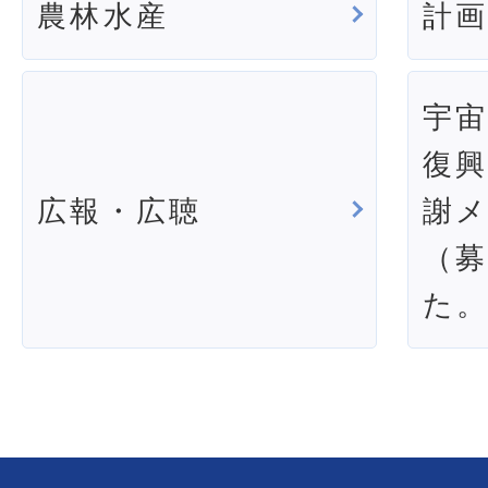
農林水産
計
宇
復
広報・広聴
謝
（
た