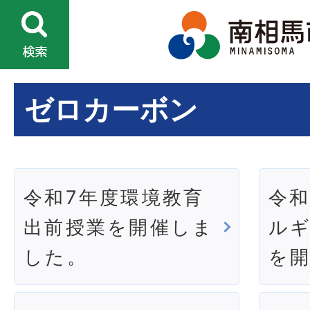
ゼロカーボン
令和7年度環境教育
令和
出前授業を開催しま
ルギ
した。
を