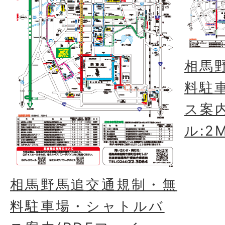
相馬
料駐
ス案内
ル:2
相馬野馬追交通規制・無
料駐車場・シャトルバ