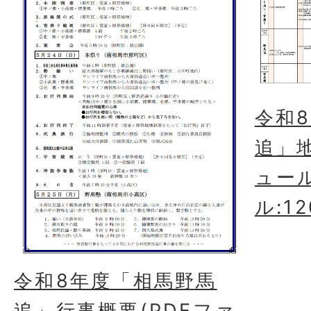
令和
追」
ュール
ル:12
令和8年度「相馬野馬
追」行事概要(PDFファ