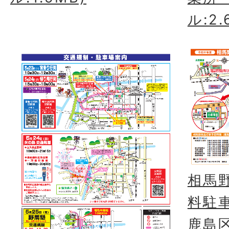
ル:2.
相馬
料駐
鹿島区