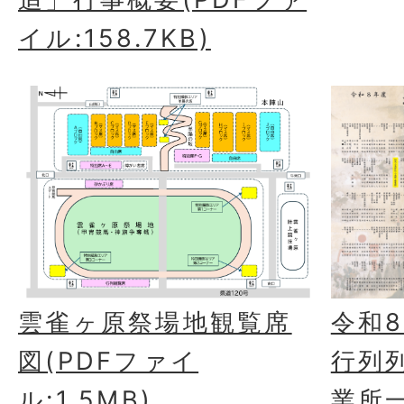
イル:158.7KB)
雲雀ヶ原祭場地観覧席
令和
図(PDFファイ
行列
ル:1.5MB)
業所一