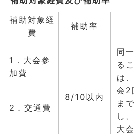
補助対象経費及び補助率
補助対象経
補助率
費
同
1．大会参
る
加費
は
会2
8/10以内
ま
2．交通費
し
大