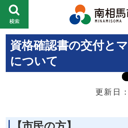
資格確認書の交付と
について
更新日：
【市民の方】