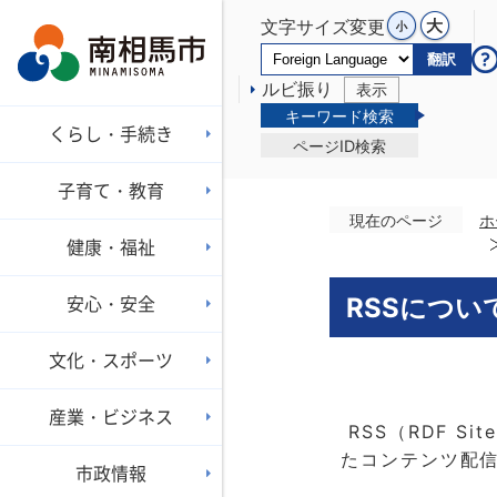
文字サイズ変更
翻訳
ルビ振り
表示
キーワード検索
くらし・手続き
ページID検索
子育て・教育
現在のページ
ホ
健康・福祉
安心・安全
RSSについ
文化・スポーツ
産業・ビジネス
RSS（RDF S
たコンテンツ配
市政情報