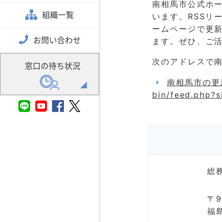
南相馬市公式ホー
組織一覧
います。RSSリ
ームページで更
お問い合わせ
ます。ぜひ、ご
次のアドレスで南
窓口の待ち状況
南相馬市の更新情報
bin/feed.php?
総
〒9
福