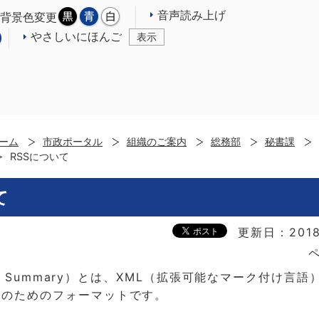
音声読み上げ
背景色変更
やさしいにほんご
表示
ーム
市政ポータル
組織のご案内
総務部
秘書課
RSSについて
て
更新日：201
ペ
ite Summary）とは、XML（拡張可能なマーク付け言
信のためのフォーマットです。