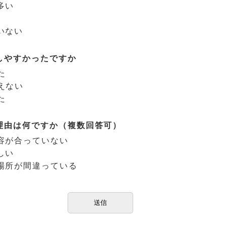
多い
いない
しやすかったですか
た
えない
た
理由は何ですか（複数回答可）
容が合っていない
しい
場所が間違っている