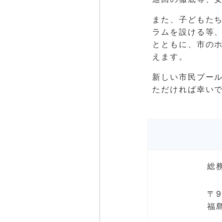
また、子どもた
ラムを設ける等
とともに、市の
えます。
新しい市民プー
ただければ幸い
総
〒9
福