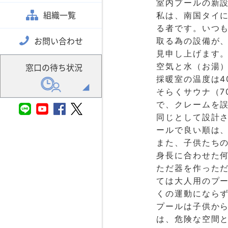
室内プールの新
組織一覧
私は、南国タイに
る者です。いつ
お問い合わせ
取る為の設備が
見申し上げます
空気と水（お湯
窓口の待ち状況
採暖室の温度は4
そらくサウナ（7
で、クレームを
同じとして設計
ールで良い順は
また、子供たち
身長に合わせた
ただ器を作った
ては大人用のプ
くの運動になら
プールは子供か
は、危険な空間