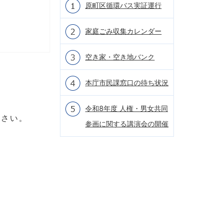
原町区循環バス実証運行
家庭ごみ収集カレンダー
空き家・空き地バンク
本庁市民課窓口の待ち状況
令和8年度 人権・男女共同
ださい。
参画に関する講演会の開催