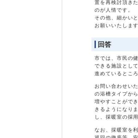
置を再検討頂き
のが人情です。
その他、細かいと
お願いいたしま
回答
市では、市民の
できる施設として
進めているとこ
お問い合わせい
の浴槽タイプから
増やすことがで
きるようになり
し、採暖室の採
なお、採暖室を
巡回の徹底等、