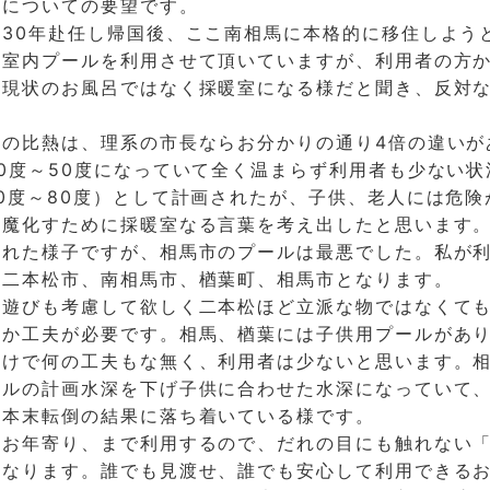
設についての要望です。
30年赴任し帰国後、ここ南相馬に本格的に移住しよう
も室内プールを利用させて頂いていますが、利用者の方
、現状のお風呂ではなく採暖室になる様だと聞き、反対
。
）の比熱は、理系の市長ならお分かりの通り4倍の違いが
0度～50度になっていて全く温まらず利用者も少ない状
0度～80度）として計画されたが、子供、老人には危険
誤魔化すために採暖室なる言葉を考え出したと思います
された様子ですが、相馬市のプールは最悪でした。私が
、二本松市、南相馬市、楢葉町、相馬市となります。
の遊びも考慮して欲しく二本松ほど立派な物ではなくて
何か工夫が必要です。相馬、楢葉には子供用プールがあ
だけで何の工夫もな無く、利用者は少ないと思います。
ールの計画水深を下げ子供に合わせた水深になっていて
ず本末転倒の結果に落ち着いている様です。
らお年寄り、まで利用するので、だれの目にも触れない
となります。誰でも見渡せ、誰でも安心して利用できる