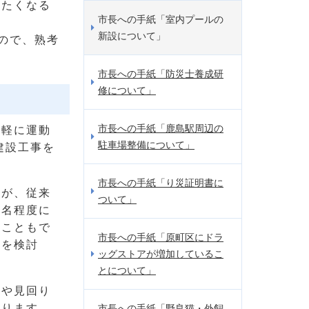
ぎたくなる
市長への手紙「室内プールの
新設について」
ので、熟考
市長への手紙「防災士養成研
修について」
市長への手紙「鹿島駅周辺の
気軽に運動
駐車場整備について」
建設工事を
市長への手紙「り災証明書に
すが、従来
ついて」
8名程度に
うこともで
市長への手紙「原町区にドラ
等を検討
ッグストアが増加しているこ
とについて」
スや見回り
おります。
市長への手紙「野良猫・外飼