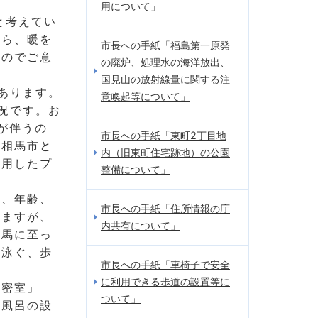
用について」
と考えてい
から、暖を
市長への手紙「福島第一原発
なのでご意
の廃炉、処理水の海洋放出、
国見山の放射線量に関する注
あります。
意喚起等について」
況です。お
が伴うの
市長への手紙「東町2丁目地
。相馬市と
内（旧東町住宅跡地）の公園
利用したプ
整備について」
も、年齢、
市長への手紙「住所情報の庁
りますが、
内共有について」
相馬に至っ
、泳ぐ、歩
市長への手紙「車椅子で安全
に利用できる歩道の設置等に
「密室」
ついて」
お風呂の設