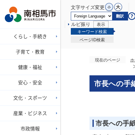
文字サイズ変更
翻訳
ルビ振り
表示
キーワード検索
くらし・手続き
ページID検索
子育て・教育
現在のページ
ホ
健康・福祉
安心・安全
市長への手
文化・スポーツ
産業・ビジネス
市長への手
市政情報