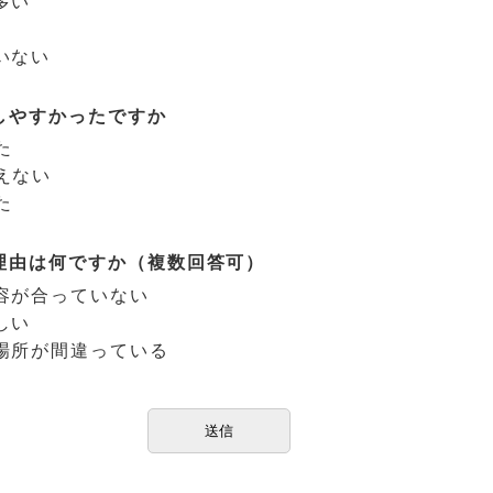
多い
いない
しやすかったですか
た
えない
た
理由は何ですか（複数回答可）
容が合っていない
しい
場所が間違っている