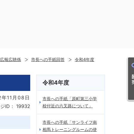
広報広聴係
市長への手紙回答
令和4年度
目的
令和4年度
2年11月08日
市長への手紙「原町第三小学
校付近の六叉路について」
ジID：
19932
市長への手紙「サンライフ南
相馬トレーニングルームの使