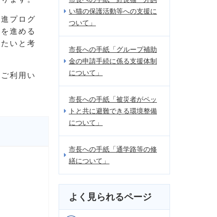
い猫の保護活動等への支援に
促進プログ
ついて」
みを進める
きたいと考
市長への手紙「グループ補助
金の申請手続に係る支援体制
について」
きご利用い
市長への手紙「被災者がペッ
トと共に避難できる環境整備
について」
市長への手紙「通学路等の修
繕について」
よく見られるページ