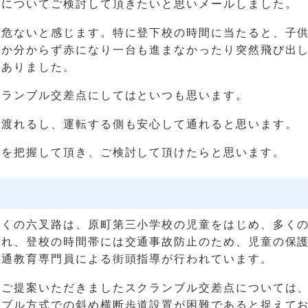
路についてご検討して頂きたいと思いメールしました。
、危ないと感じます。特に登下校の時間に当たると、子
のか分からず赤になり一台も進まなかったり突然飛び出
もありました。
クランブル交差点にしてはといつも思います。
に渡れるし、運転する側も安心して通れると思います。
状を把握して頂き、ご検討して頂けたらと思います。
近くの六叉路は、原町第三小学校の児童をはじめ、多く
され、登校の時間帯には交通事故防止のため、児童の保
交通教育専門員による街頭指導が行われています。
、ご提案いただきましたスクランブル交差点については
ンブル方式での斜め横断歩道設置が困難であると捉えて