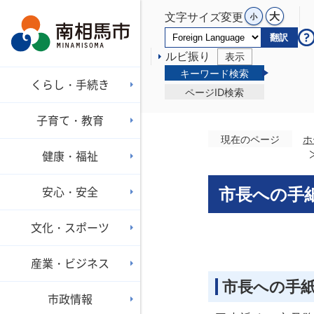
文字サイズ変更
翻訳
ルビ振り
表示
キーワード検索
くらし・手続き
ページID検索
子育て・教育
現在のページ
ホ
健康・福祉
安心・安全
市長への手
文化・スポーツ
産業・ビジネス
市長への手
市政情報