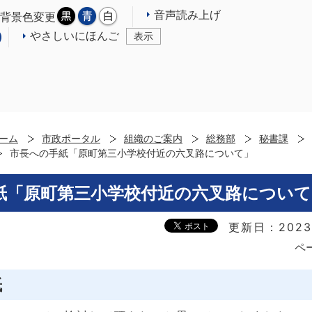
音声読み上げ
背景色変更
やさしいにほんご
表示
ーム
市政ポータル
組織のご案内
総務部
秘書課
市長への手紙「原町第三小学校付近の六叉路について」
紙「原町第三小学校付近の六叉路について
更新日：2023
ペ
紙