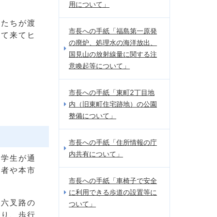
用について」
供たちが渡
市長への手紙「福島第一原発
して来てヒ
の廃炉、処理水の海洋放出、
国見山の放射線量に関する注
意喚起等について」
市長への手紙「東町2丁目地
内（旧東町住宅跡地）の公園
整備について」
市長への手紙「住所情報の庁
内共有について」
の学生が通
護者や本市
市長への手紙「車椅子で安全
に利用できる歩道の設置等に
、六叉路の
ついて」
おり、歩行