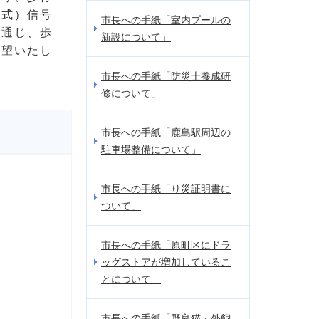
方式）信号
市長への手紙「室内プールの
を通じ、歩
新設について」
要望いたし
市長への手紙「防災士養成研
修について」
市長への手紙「鹿島駅周辺の
駐車場整備について」
市長への手紙「り災証明書に
ついて」
市長への手紙「原町区にドラ
ッグストアが増加しているこ
とについて」
市長への手紙「野良猫・外飼