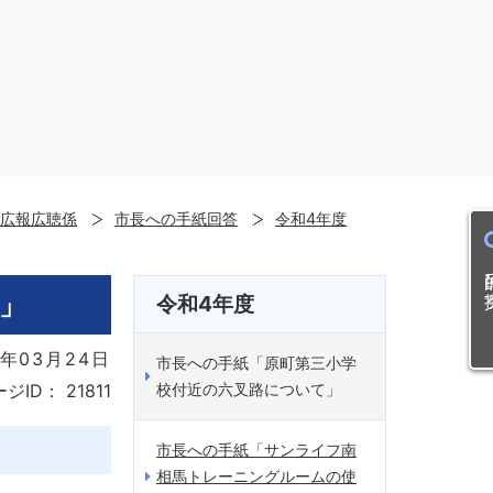
広報広聴係
市長への手紙回答
令和4年度
目的
」
令和4年度
年03月24日
市長への手紙「原町第三小学
校付近の六叉路について」
ージID：
21811
市長への手紙「サンライフ南
相馬トレーニングルームの使