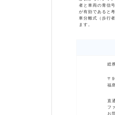
者と車両の青信
が有効であると
車分離式（歩行
ます。
総
〒9
福
直通
ファ
お