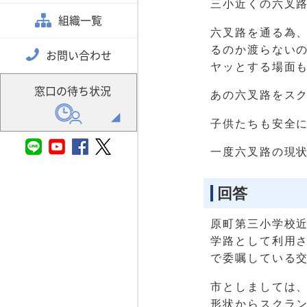
三小近くの六叉
組織一覧
六叉路を通る為
るのか渡らない
お問い合わせ
ヤッとする場面
窓口の待ち状況
あの六叉路をス
子供たちも安全
一度六叉路の現
回答
原町第三小学校
学路として利用
で委嘱している
市としましては
形状からスクラ