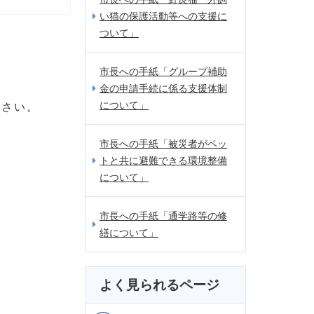
い猫の保護活動等への支援に
ついて」
市長への手紙「グループ補助
金の申請手続に係る支援体制
について」
ださい。
市長への手紙「被災者がペッ
トと共に避難できる環境整備
について」
市長への手紙「通学路等の修
繕について」
よく見られるページ