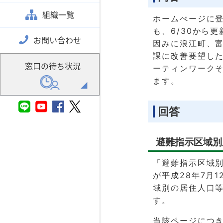
組織一覧
ホームぺージに登
も、6/30から
お問い合わせ
因みに浪江町、富
課に改善要望し
窓口の待ち状況
ーティンワーク
ます。
回答
避難指示区域別
「避難指示区域
が平成28年7月
域別の居住人口
す。
当該ページにつき