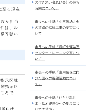
の付き添い者及び会計の待ち
時間について」
に至る現在
何度か担当
市長への手紙「丸三製紙北側
本件は、ル
の道路の拡幅工事の要望につ
いて」
ご指導願い
市長への手紙「原町生涯学習
センタートレーニング室につ
いて」
市長への手紙「雇用確保に向
けた国への要望活動につい
難指示区域
て」
避難指示区
ところで
市長への手紙「ひとり親世
帯・低所得世帯への制度につ
別居住状
いての苦情」