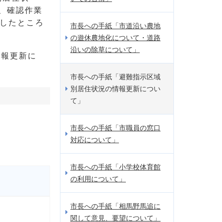
、確認作業
新したところ
市長への手紙「市道沿い農地
の遊休農地化について・道路
沿いの除草について」
情報更新に
市長への手紙「避難指示区域
別居住状況の情報更新につい
て」
市長への手紙「市職員の窓口
対応について」
市長への手紙「小学校体育館
の利用について」
市長への手紙「相馬野馬追に
関して意見、要望について」