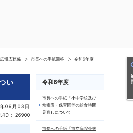
広報広聴係
市長への手紙回答
令和6年度
目的
つい
令和6年度
市長への手紙「小中学校及び
幼稚園・保育園等の給食時間
年09月03日
見直しについて」
ジID：
26900
市長への手紙「市立病院外来