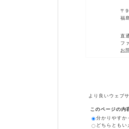
〒9
福
直通
ファ
お
より良いウェブ
このページの内
分かりやすか
どちらともい