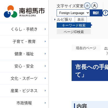
文字サイズ変更
翻訳
ルビ振り
表示
キーワード検索
くらし・手続き
ページID検索
子育て・教育
現在のページ
ホ
健康・福祉
安心・安全
市長への手
て」
文化・スポーツ
産業・ビジネス
市政情報
内容