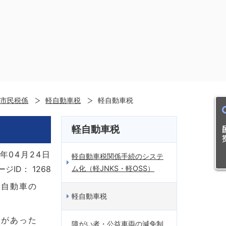
市民税係
軽自動車税
軽自動車税
目的
軽自動車税
年04月24日
軽自動車税関係手続のシステ
ム化（軽JNKS・軽OSS）
ージID：
1268
型自動車の
軽自動車税
更があった
障がい者・公益車両の減免制