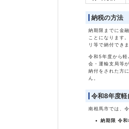
納税の方法
納期限までに金
ことになります
リ等で納付でき
令和5年度から軽
会・運輸支局等
納付をされた方
ん。
令和8年度
南相馬市では、令
納期限 令和