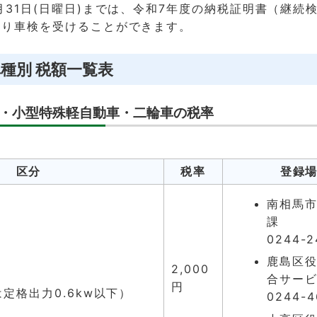
月31日(日曜日)までは、令和7年度の納税証明書（継続
より車検を受けることができます。
種別 税額一覧表
・小型特殊軽自動車・二輪車の税率
区分
税率
登録
南相馬市
課
0244-2
鹿島区役
2,000
合サー
円
は定格出力0.6kw以下）
0244-4