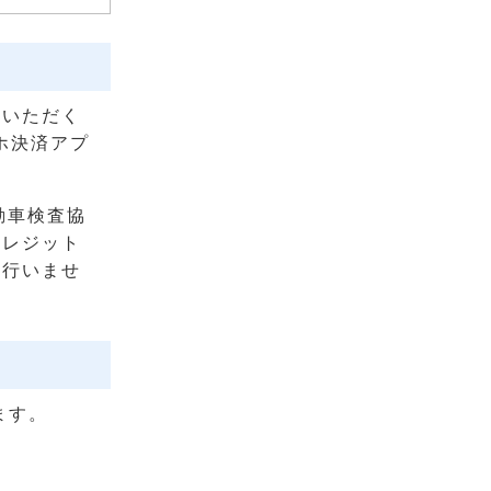
ていただく
ホ決済アプ
動車検査協
クレジット
は行いませ
ます。