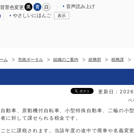
音声読み上げ
背景色変更
やさしいにほんご
表示
ーム
市政ポータル
組織のご案内
総務部
税務課
更新日：2026
ペ
軽自動車、原動機付自転車、小型特殊自動車、二輪の小
用者に対して課せられる税金です。
度ごとに課税されます。当該年度の途中で廃車や名義変