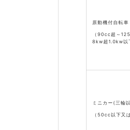
原動機付自転車
（90cc超～1
8kw超1.0kw
ミニカー(三輪以
（50cc以下又