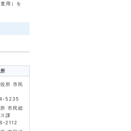
検査用）を
場所
役所 市民
4-5235
所 市民総
ビス課
6-2112