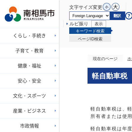
文字サイズ変更
翻訳
ルビ振り
表示
キーワード検索
くらし・手続き
ページID検索
子育て・教育
現在のページ
ホ
健康・福祉
軽自動車税
安心・安全
文化・スポーツ
軽自動車税は、
産業・ビジネス
所有者または使
市政情報
軽自動車税は年