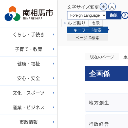
文字サイズ変更
翻訳
ルビ振り
表示
キーワード検索
くらし・手続き
ページID検索
子育て・教育
現在のページ
ホ
健康・福祉
企画係
安心・安全
文化・スポーツ
地方創生
産業・ビジネス
市政情報
行政経営