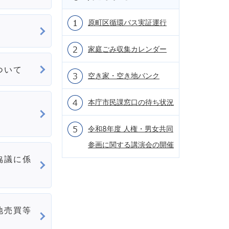
原町区循環バス実証運行
家庭ごみ収集カレンダー
ついて
空き家・空き地バンク
本庁市民課窓口の待ち状況
令和8年度 人権・男女共同
参画に関する講演会の開催
協議に係
地売買等