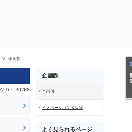
企画係
目的
企画課
ジID：
30768
企画係
イノベーション政策室
よく見られるページ