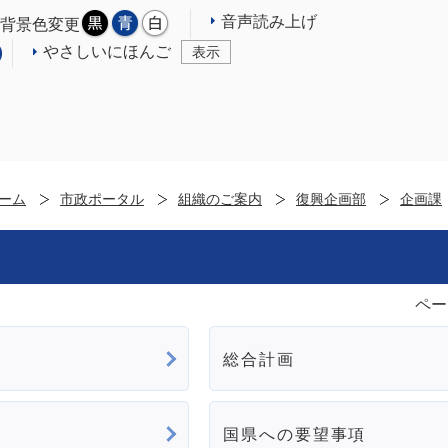
音声読み上げ
背景色変更
やさしいにほんご
表示
ーム
市政ポータル
組織のご案内
復興企画部
企画課
ペー
総合計画
国県への要望事項