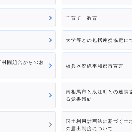
子育て・教育
大学等との包括連携協定に
町村圏組合からのお
核兵器廃絶平和都市宣言
南相馬市と浪江町との連携
る覚書締結
国土利用計画法に基づく土
の届出制度について