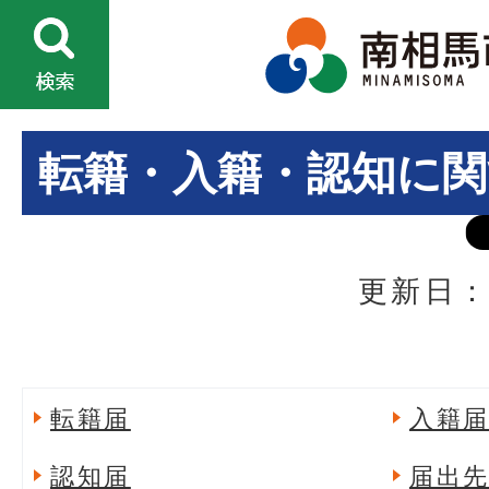
転籍・入籍・認知に関
更新日：
転籍届
入籍
認知届
届出