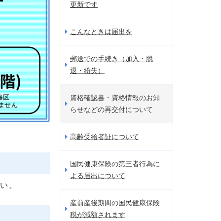
更新です
こんなときは届出を
郵送での手続き（加入・脱
退・紛失）
資格確認書・資格情報のお知
らせなどの再交付について
高齢受給者証について
国民健康保険の第三者行為に
よる届出について
さい。
産前産後期間の国民健康保険
税が減額されます