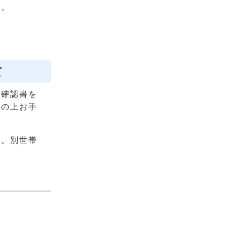
す。
て
格確認書を
備の上お手
す。別世帯