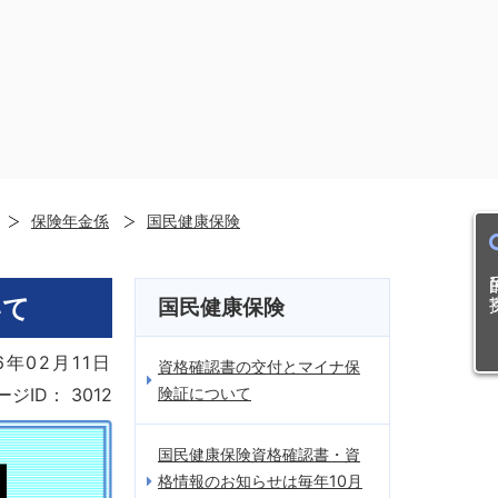
保険年金係
国民健康保険
目的
いて
国民健康保険
6年02月11日
資格確認書の交付とマイナ保
険証について
ージID：
3012
国民健康保険資格確認書・資
格情報のお知らせは毎年10月