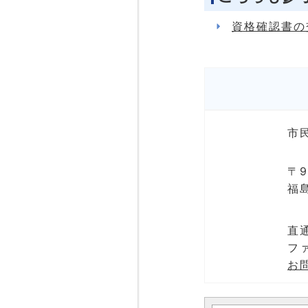
資格確認書の
市
〒9
福
直通
ファ
お