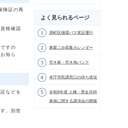
保険証の再
よく見られるページ
る資格確認
原町区循環バス実証運行
能ですの
家庭ごみ収集カレンダー
のお知ら
空き家・空き地バンク
本庁市民課窓口の待ち状況
者証などを
令和8年度 人権・男女共同
参画に関する講演会の開催
です。別世