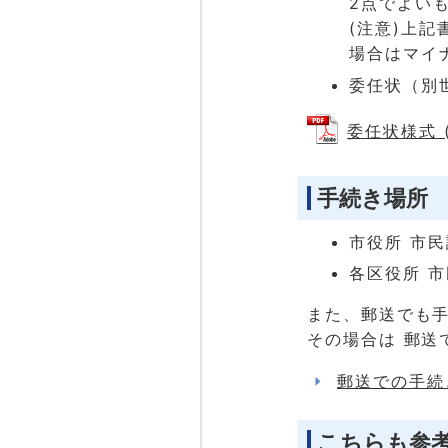
2点でよい
(注意)上
場合はマイ
委任状（別
委任状様式 (
手続き場所
市役所 市
各区役所 
また、郵送でも
その場合は 郵送
郵送での手続
こちらも参