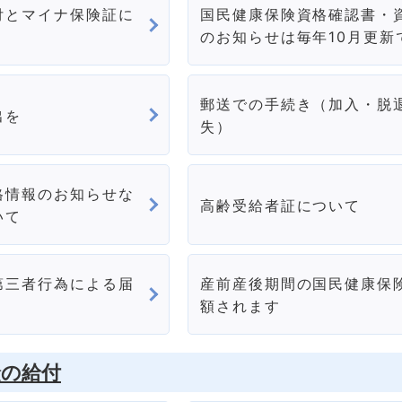
付とマイナ保険証に
国民健康保険資格確認書・
のお知らせは毎年10月更新
郵送での手続き（加入・脱
出を
失）
格情報のお知らせな
高齢受給者証について
いて
第三者行為による届
産前産後期間の国民健康保
額されます
険の給付