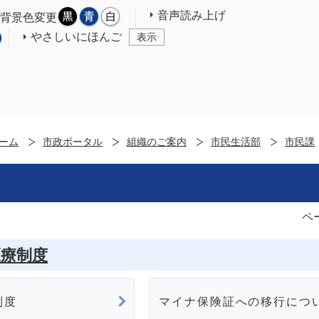
音声読み上げ
背景色変更
やさしいにほんご
表示
ーム
市政ポータル
組織のご案内
市民生活部
市民課
ペ
医療制度
制度
マイナ保険証への移行につ