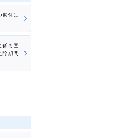
の還付に
に係る国
免除期間