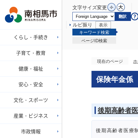
文字サイズ変更
翻訳
ルビ振り
表示
キーワード検索
くらし・手続き
ページID検索
子育て・教育
現在のページ
ホ
健康・福祉
保険年金係
安心・安全
文化・スポーツ
後期高齢者
産業・ビジネス
後期高齢者医療
市政情報