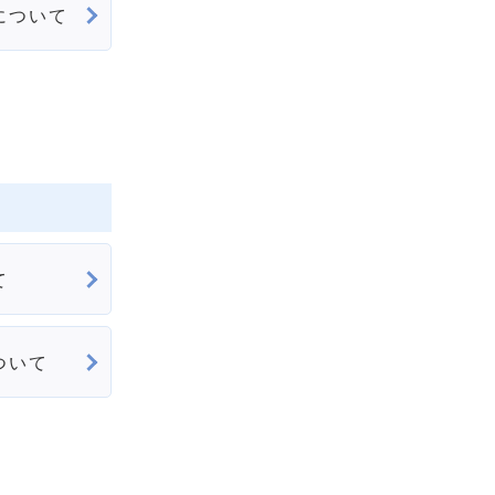
について
て
ついて