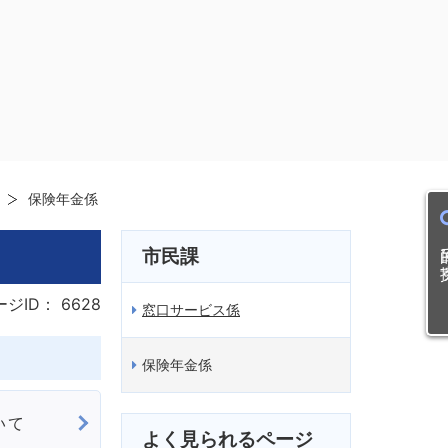
保険年金係
目的
市民課
ージID：
6628
窓口サービス係
保険年金係
いて
よく見られるページ