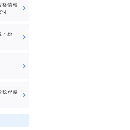
資格情報
です
退・紛
険税が減