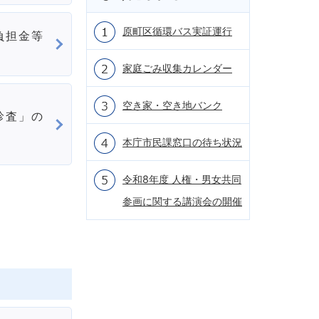
原町区循環バス実証運行
負担金等
家庭ごみ収集カレンダー
空き家・空き地バンク
診査」の
本庁市民課窓口の待ち状況
令和8年度 人権・男女共同
参画に関する講演会の開催