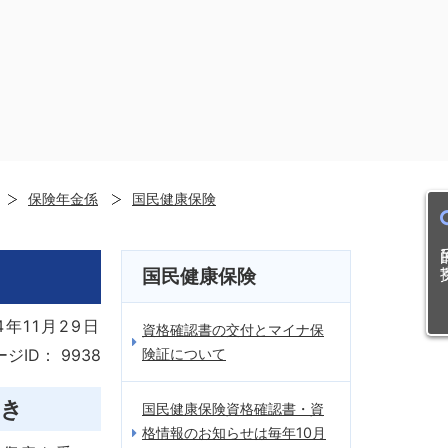
保険年金係
国民健康保険
目的
国民健康保険
4年11月29日
資格確認書の交付とマイナ保
険証について
ージID：
9938
とき
国民健康保険資格確認書・資
格情報のお知らせは毎年10月