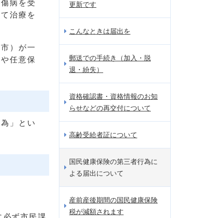
ら傷病を受
更新です
して治療を
こんなときは届出を
馬市）が一
郵送での手続き（加入・脱
険や任意保
退・紛失）
資格確認書・資格情報のお知
らせなどの再交付について
行為」とい
高齢受給者証について
国民健康保険の第三者行為に
よる届出について
産前産後期間の国民健康保険
税が減額されます
に必ず市民課