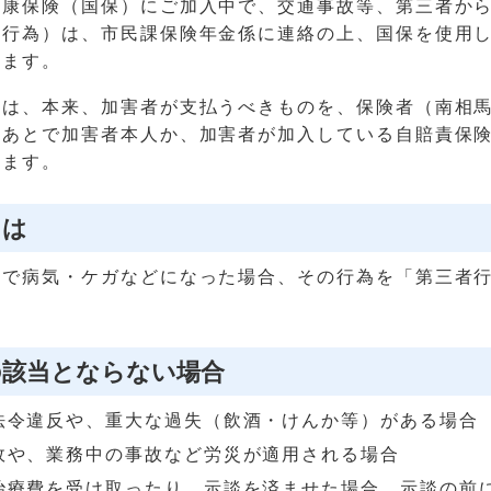
健康保険（国保）にご加入中で、交通事故等、第三者か
者行為）は、市民課保険年金係に連絡の上、国保を使用
きます。
費は、本来、加害者が支払うべきものを、保険者（南相
、あとで加害者本人か、加害者が加入している自賠責保
します。
とは
因で病気・ケガなどになった場合、その行為を「第三者
の該当とならない場合
法令違反や、重大な過失（飲酒・けんか等）がある場合
故や、業務中の事故など労災が適用される場合
治療費を受け取ったり、示談を済ませた場合。示談の前