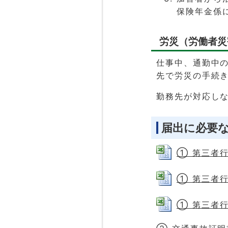
保険年金係
労災（労働者災
仕事中、通勤中
先で労災の手続
勤務先が対応し
届出に必要
① 第三者行為
① 第三者行為
① 第三者行為