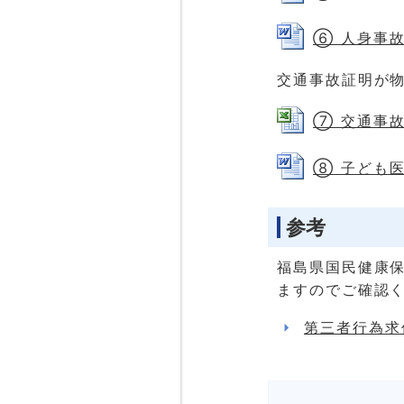
⑥ 人身事故証
交通事故証明が
⑦ 交通事故証
⑧ 子ども医療
参考
福島県国民健康
ますのでご確認
第三者行為求