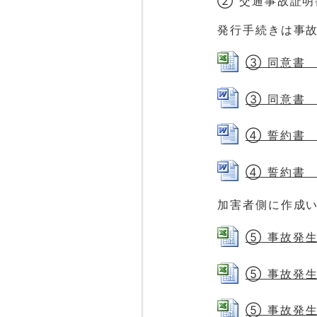
② 交通事故証明
発行手続きは事
③ 同意書 （
③ 同意書 （
④ 誓約書 （
④ 誓約書 （
加害者側に作成
⑤ 事故発生状
⑤ 事故発生状
⑤ 事故発生状