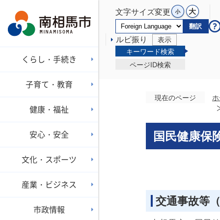
文字サイズ変更
翻訳
ルビ振り
表示
キーワード検索
くらし・手続き
ページID検索
子育て・教育
現在のページ
ホ
健康・福祉
安心・安全
国民健康保
文化・スポーツ
産業・ビジネス
交通事故等
市政情報