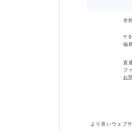
市
〒9
福
直通
ファ
お
より良いウェブ