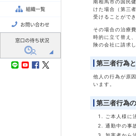
南相馬市の国民
組織一覧
けた場合（第三
受けることがで
お問い合わせ
その場合の治療
時的に立て替え
窓口の待ち状況
険の会社に請求
第三者行為
他人の行為が原
います。
第三者行為
ご本人様に
通勤中の事
加害者から