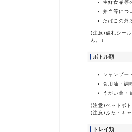
生鮮食品等
弁当等につ
たばこの外
(注意)値札シー
ん。）
ボトル類
シャンプー
食用油・調
うがい薬・
(注意)ペットボ
(注意)ふた・キ
トレイ類