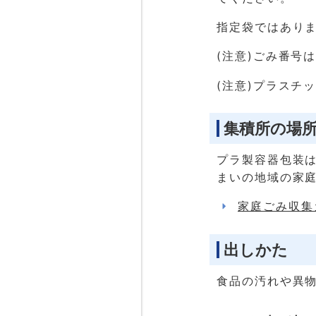
指定袋ではあり
(注意)ごみ番号
(注意)プラスチ
集積所の場
プラ製容器包装
まいの地域の家
家庭ごみ収集
出しかた
食品の汚れや異