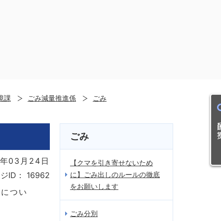
境課
ごみ減量推進係
ごみ
目的
ごみ
年03月24日
【クマを引き寄せないため
に】ごみ出しのルールの徹底
ジID：
16962
をお願いします
」につい
ごみ分別