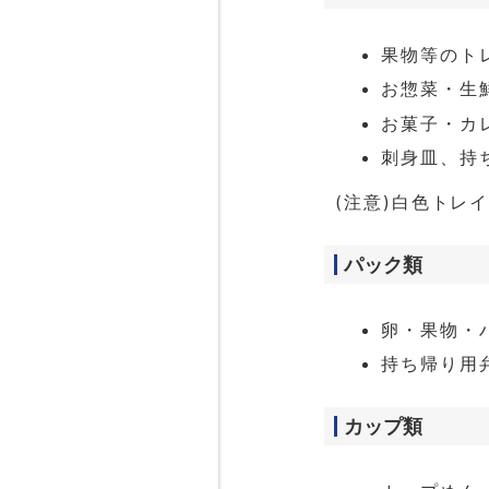
果物等のト
お惣菜・生
お菓子・カ
刺身皿、持
(注意)白色トレ
パック類
卵・果物・
持ち帰り用
カップ類