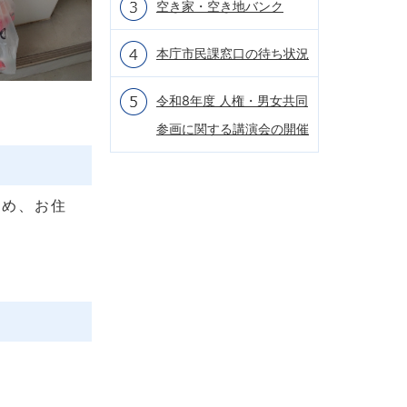
空き家・空き地バンク
本庁市民課窓口の待ち状況
令和8年度 人権・男女共同
。
参画に関する講演会の開催
ため、お住