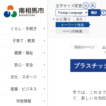
文字サイズ変更
翻訳
ルビ振り
表示
キーワード検索
くらし・手続き
ページID検索
子育て・教育
現在のページ
ホ
健康・福祉
安心・安全
プラスチッ
文化・スポーツ
産業・ビジネス
市では、これま
て、新しい分別
市政情報