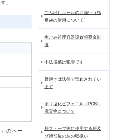
ます。
ごみ出しルールのお願い（指
定袋の使用について）
生ごみ処理容器設置報奨金制
度
日
不法投棄は犯罪です
野焼きは法律で禁止されてい
ます
ポリ塩化ビフェニル（PCB）
廃棄物について
薪ストーブ等に使用する薪及
リ」のペー
び焼却後の灰の取扱い