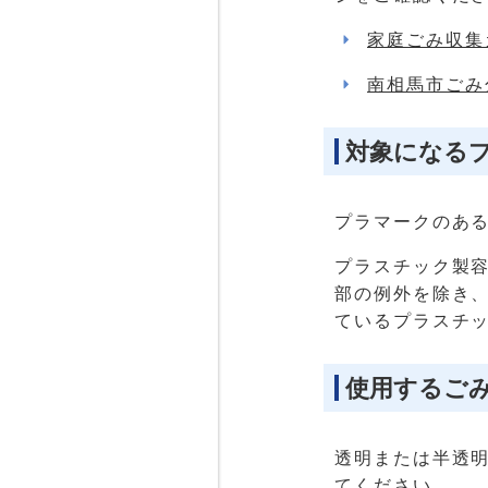
家庭ごみ収集
南相馬市ごみ
対象になる
プラマークのあ
プラスチック製
部の例外を除き
ているプラスチ
使用するご
透明または半透明
てください。