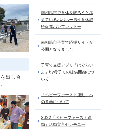
南相馬市で育休を取ろうと考
えているパパへー男性育休取
得促進パンフレットー
南相馬市子育て応援サイトが
公開となりました
子育て支援アプリ「はぐらい
ふ」by母子モの提供開始につ
えを出し合
いて
た。
「ベビーファースト運動」へ
の参画について
2022「ベビーファースト運
動」活動宣言セレモニー