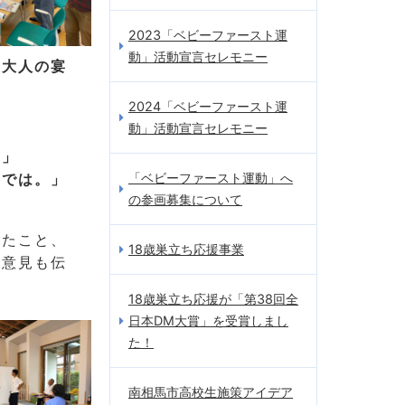
2023「ベビーファースト運
動」活動宣言セレモニー
や大人の宴
2024「ベビーファースト運
動」活動宣言セレモニー
。」
「ベビーファースト運動」へ
のでは。」
の参画募集について
見たこと、
18歳巣立ち応援事業
た意見も伝
18歳巣立ち応援が「第38回全
日本DM大賞」を受賞しまし
た！
南相馬市高校生施策アイデア