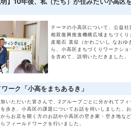
説明】10年後、私（たち）が住みたい小高区
テーマの小高区について、公益社
相双復興推進機構広域まちづくり
皮籠石 直征（かわごいし なおゆ
ら、小高区まちづくりワークショ
を含めて、説明いただきました。
ドワーク「小高をまちあるき」
参加いただいた皆さんで、2グループごとに分かれてフィ
区を歩き、小高区の課題についてお話を伺いしました。
れからお店を開く方のお話や小高区の空き家・空き地な
がらフィールドワークを行いました。