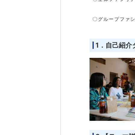
（福島大
〇グループファシ
福島大
1．自己紹介