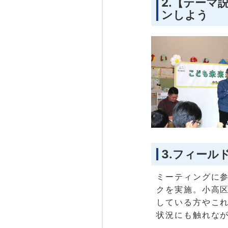
2.【テーマ
ンしよう
3.フィール
ミーティングに
クを実施。小高
している方やこ
状況にも触れな