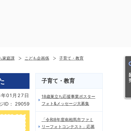
も家庭課
こども企画係
子育て・教育
目的
た
子育て・教育
年01月27日
18歳巣立ち応援事業ポスター
フォト&メッセージ大募集
ジID：
29059
「令和8年度南相馬市ファミ
リーフォトコンテスト」応募