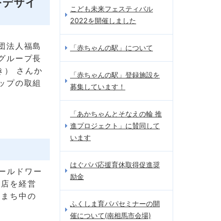
をデザイ
こども未来フェスティバル
2022を開催しました
団法人福島
「赤ちゃんの駅」について
グループ長
き） さんか
「赤ちゃんの駅」登録施設を
ップの取組
募集しています！
「あかちゃんとそなえの輪 推
進プロジェクト」に賛同して
います
はぐパパ応援育休取得促進奨
ールドワー
励金
お店を経営
どまち中の
ふくしま育パパセミナーの開
催について(南相馬市会場)