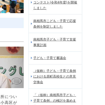
コンテスト(令和4年度)を開催
しました
南相馬市こども・子育て応援
条例を制定しました
南相馬市子ども・子育て支援
事業計画
子ども・子育て審議会
（仮称）子ども・子育て条例
における原町高校生との意見
交換会
「（仮称）南相馬市子ども・
場所につい
子育て条例」の検討を進めま
、小高区が