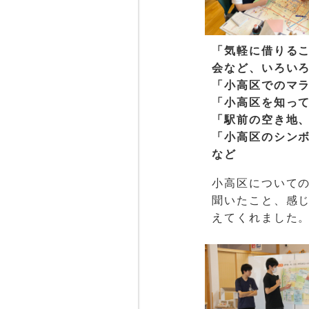
「気軽に借りる
会など、いろい
「小高区でのマ
「小高区を知っ
「駅前の空き地
「小高区のシン
など
小高区について
聞いたこと、感
えてくれました