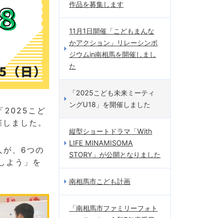
作品を募集します
11月1日開催「こどもまんな
かアクション」リレーシンポ
ジウムin南相馬を開催しまし
た
「2025こども未来ミーティ
ングU18」を開催しました
2025こど
催しました。
縦型ショートドラマ「With
LIFE MINAMISOMA
人が、6つの
STORY」が公開となりました
しよう」を
南相馬市こども計画
「南相馬市ファミリーフォト