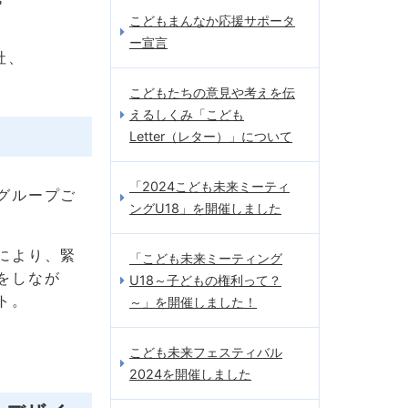
こどもまんなか応援サポータ
ー宣言
社、
こどもたちの意見や考えを伝
えるしくみ「こども
Letter（レター）」について
「2024こども未来ミーティ
グループご
ングU18」を開催しました
により、緊
「こども未来ミーティング
をしなが
U18～子どもの権利って？
ト。
～」を開催しました！
こども未来フェスティバル
2024を開催しました