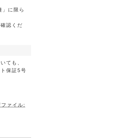
種」に限ら
ご確認くだ
ついても、
ト保証5号
。
ファイル: