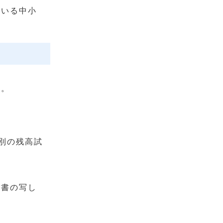
ている中小
い。
別の残高試
訳書の写し