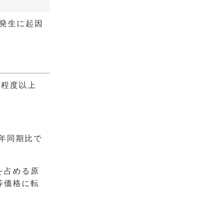
の発生に起因
定程度以上
年同期比で
を占める原
等価格に転