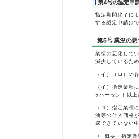
第4号の認定申
指定期間終了によ
する認定申請は
第5号 業況の
業績の悪化して
減少しているた
（イ）（ロ）の
（イ）指定業種
5パーセント以上
（ロ）指定業種に
油等の仕入価格が
嫁できていない
概要・指定業