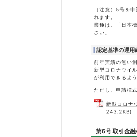
（注意）5号を申
れます。
業種は、「日本
さい。
認定基準の運用
前年実績の無い
新型コロナウイ
が利用できるよ
ただし、申請様
新型コロナウ
243.2KB)
第6号 取引金