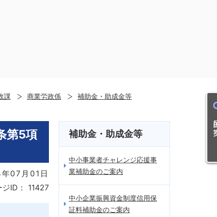
政課
商業労政係
補助金・助成金等
）
目的
条第5項
補助金・助成金等
中小事業者チャレンジ応援事
業補助金のご案内
年07月01日
ジID：
11427
中小企業振興資金制度信用保
証料補助金のご案内