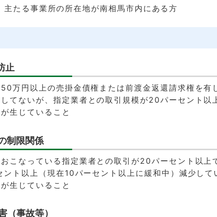
：主たる事業所の所在地が南相馬市内にある方
防止
50万円以上の売掛金債権または前渡金返還請求権を有
してないが、指定業者との取引規模が20パーセント以
障が生じていること
動の制限関係
おこなっている指定業者との取引が20パーセント以上
セント以上（現在10パーセント以上に緩和中）減少して
障が生じていること
災害（事故等）