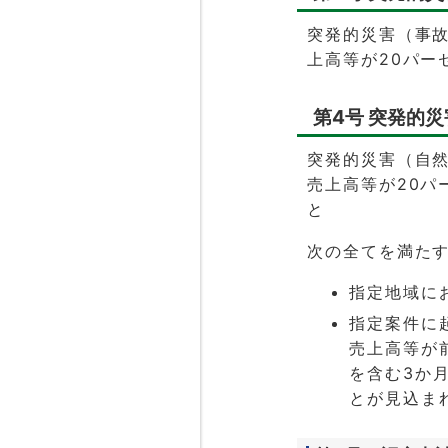
突発的災害（事
上高等が20パー
第4号 突発的
突発的災害（自
売上高等が20パ
と
次の全てを満た
指定地域に
指定案件に
売上高等が
を含む3か
とが見込ま