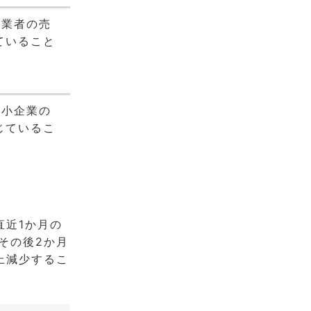
企業者の売
ていること
中小企業の
じているこ
直近1か月の
その後2か月
上減少するこ