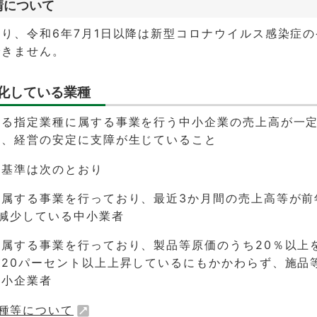
請について
り、令和6年7月1日以降は新型コロナウイルス感染症
できません。
悪化している業種
いる指定業種に属する事業を行う中小企業の売上高が一
め、経営の安定に支障が生じていること
各基準は次のとおり
に属する事業を行っており、最近3か月間の売上高等が前
減少している中小業者
属する事業を行っており、製品等原価のうち20％以上
20パーセント以上上昇しているにもかかわらず、施品
中小企業者
種等について