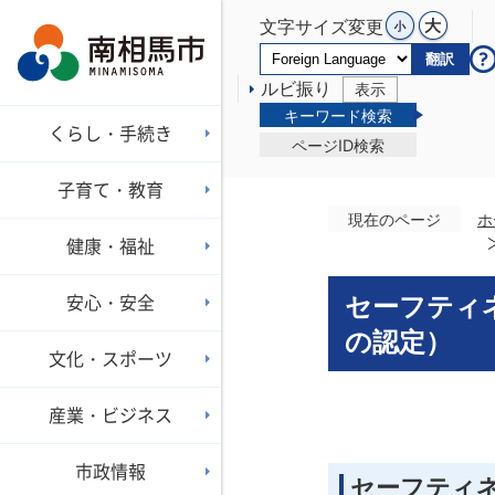
文字サイズ変更
翻訳
ルビ振り
表示
キーワード検索
くらし・手続き
ページID検索
子育て・教育
現在のページ
ホ
健康・福祉
安心・安全
セーフティ
の認定）
文化・スポーツ
産業・ビジネス
市政情報
セーフティ