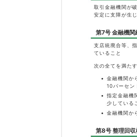
取引金融機関が
安定に支障が生
第7号 金融機
支店統廃合等、
ていること
次の全てを満た
金融機関か
10パーセ
指定金融機
少している
金融機関か
第8号 整理回