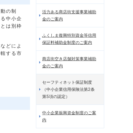
活動の制
活力ある商店街支援事業補助
いる中小企
金のご案内
枠とは別枠
ふくしま復興特別資金等信用
保証料補助金制度のご案内
綻などによ
管轄する市
商店街空き店舗対策事業補助
金のご案内
セーフティネット保証制度
（中小企業信用保険法第2条
第5項の認定）
中小企業振興資金制度のご案
内