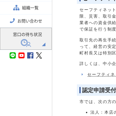
組織一覧
セーフティネッ
限、災害、取引
お問い合わせ
業者への資金供
で保証を行う制
窓口の待ち状況
取引先の再生手
って、経営の安
町村長又は特別
詳しくは、中小
セーフティネ
認定申請受
市では、次の方
法人：本店