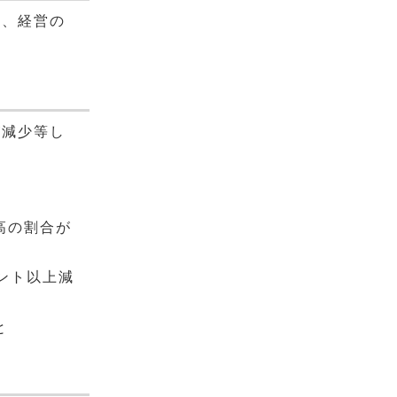
等、経営の
が減少等し
高の割合が
ント以上減
と