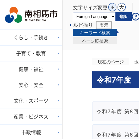
文字サイズ変更
翻訳
ルビ振り
表示
キーワード検索
くらし・手続き
ページID検索
子育て・教育
現在のページ
ホ
健康・福祉
令和7年度
安心・安全
文化・スポーツ
令和7年度 第8
産業・ビジネス
市政情報
令和7年度 第6