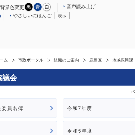
音声読み上げ
背景色変更
やさしいにほんご
表示
ーム
市政ポータル
組織のご案内
鹿島区
地域振興課
協議会
ペ
会委員名簿
令和7年度
令和5年度