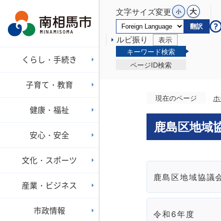
文字サイズ変更
翻訳
ルビ振り
表示
キーワード検索
くらし・手続き
ページID検索
子育て・教育
現在のページ
ホ
健康・福祉
鹿島区地域
安心・安全
文化・スポーツ
鹿島区地域協議
産業・ビジネス
市政情報
令和6年度