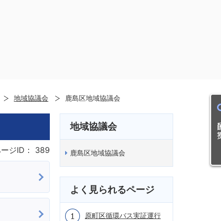
地域協議会
鹿島区地域協議会
目的
地域協議会
ージID：
389
鹿島区地域協議会
よく見られるページ
原町区循環バス実証運行