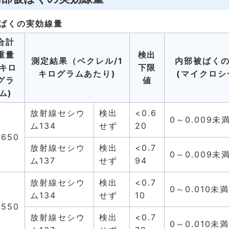
ばくの実効線量
合計
重量
検出
測定結果（ベクレル/1
内部被ばくの
(キロ
下限
キログラムあたり)
(マイクロシ
グラ
値
ム)
放射線セシウ
検出
<0.6
0～0.009未
ム134
せず
20
.650
放射線セシウ
検出
<0.7
0～0.009未
ム137
せず
94
放射線セシウ
検出
<0.7
0～0.010未
ム134
せず
10
.550
放射線セシウ
検出
<0.7
0～0.010未