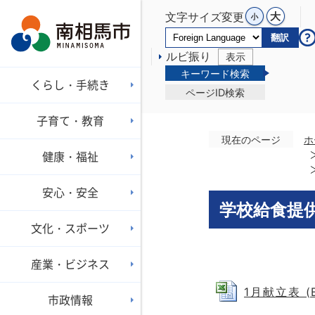
文字サイズ変更
翻訳
ルビ振り
表示
キーワード検索
くらし・手続き
ページID検索
子育て・教育
現在のページ
ホ
健康・福祉
安心・安全
学校給食提供
文化・スポーツ
産業・ビジネス
1月献立表 (E
市政情報