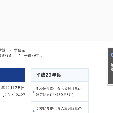
育課
学務係
事後検査）
平成29年度
目的
平成29年度
8年12月25日
学校給食提供食の放射線量の
測定結果(平成30年3月)
ージID：
2427
学校給食提供食の放射線量の