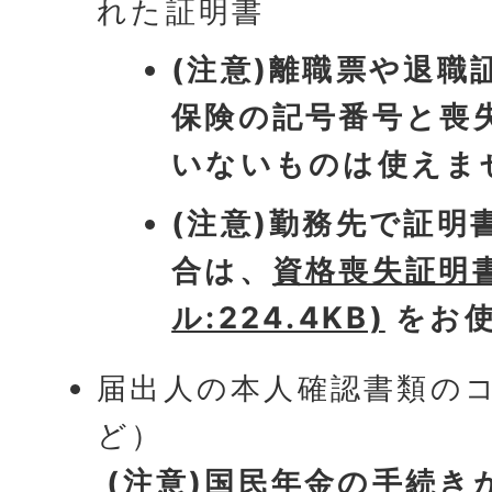
れた証明書
(注意)離職票や退職
保険の記号番号と喪
いないものは使えま
(注意)勤務先で証明
合は、
資格喪失証明書
ル:224.4KB)
をお使
届出人の本人確認書類の
ど）
(注意)国民年金の手続き