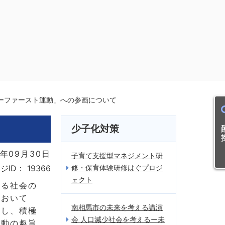
ーファースト運動」への参画について
目的
少子化対策
年09月30日
子育て支援型マネジメント研
修・保育体験研修はぐプロジ
ジID：
19366
ェクト
なる社会の
において
南相馬市の未来を考える講演
有し、積極
会 人口減少社会を考えるー未
運動の趣旨