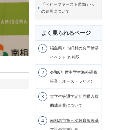
「ベビーファースト運動」へ
の参画について
よく見られるページ
福島県と市町村の合同婚活
イベント in 相双
令和8年度中学生海外研修
事業（オーストラリア）
大学生等通学定期券購入費
助成事業について
南相馬市第三次教育振興基
本計画実施計画