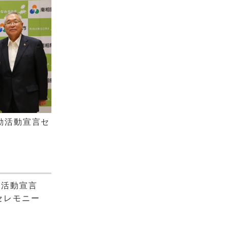
動活動宣言セ
」活動宣言
セレモニー