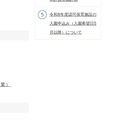
令和8年度認可保育施設の
入園申込み（入園希望日5
月以降）について
事業）