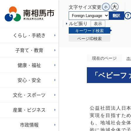
文字サイズ変更
翻訳
ルビ振り
表示
キーワード検索
くらし・手続き
ページID検索
子育て・教育
現在のページ
ホ
健康・福祉
「ベビーフ
安心・安全
文化・スポーツ
公益社団法人日
産業・ビジネス
実現を目指すた
も、地域社会全
市政情報
的に地域全体で