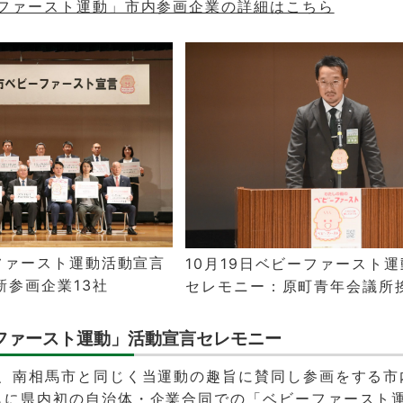
ーファースト運動」市内参画企業の詳細はこちら
ーファースト運動活動宣言
10月19日ベビーファースト
新参画企業13社
セレモニー：原町青年会議所
ーファースト運動」活動宣言セレモニー
日、南相馬市と同じく当運動の趣旨に賛同し参画をする市
もに県内初の自治体・企業合同での「ベビーファースト