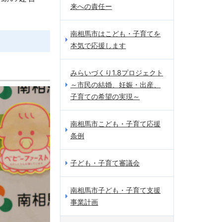
来への責任ー
南相馬市はこども・子育てを
本気で応援します
みらいづくり1.8プロジェクト
～市民の結婚、妊娠・出産、
子育ての希望の実現～
南相馬市こども・子育て応援
条例
子ども・子育て審議会
南相馬市子ども・子育て支援
事業計画