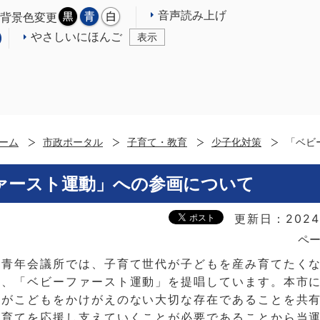
音声読み上げ
背景色変更
やさしいにほんご
表示
ーム
市政ポータル
子育て・教育
少子化対策
「ベビ
ァースト運動」への参画について
更新日：2024
ペー
本青年会議所では、子育て世代が子どもを産み育てたく
め、「ベビーファースト運動」を提唱しています。本市
体がこどもをかけがえのない大切な存在であることを共
子育てを応援し支えていくことが必要であることから当