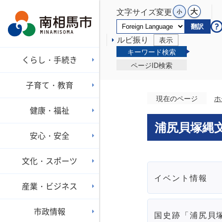
文字サイズ変更
翻訳
ルビ振り
表示
キーワード検索
くらし・手続き
ページID検索
子育て・教育
現在のページ
ホ
健康・福祉
浦尻貝塚縄
安心・安全
文化・スポーツ
イベント情報
産業・ビジネス
市政情報
国史跡「浦尻貝