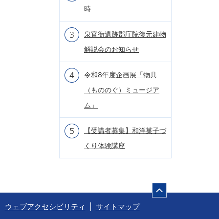
時
泉官衙遺跡郡庁院復元建物
解説会のお知らせ
令和8年度企画展「物具
（もののぐ）ミュージア
ム」
【受講者募集】和洋菓子づ
くり体験講座
ページの先頭
ウェブアクセシビリティ
サイトマップ