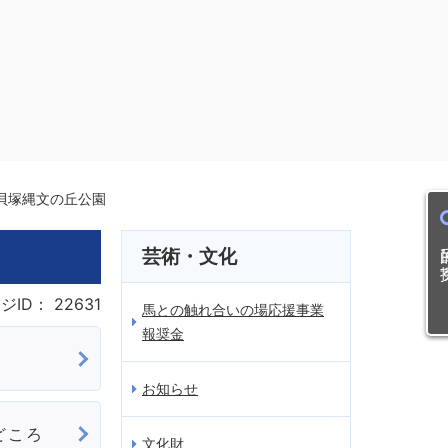
貝塚縄文の丘公園
目的
芸術・文化
ジID：
22631
馬との触れ合いの場応援事業
報奨金
お知らせ
どころ
文化財