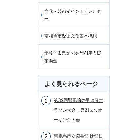
文化・芸術イベントカレンダ
ー
南相馬市歴史文化基本構想
学校等市民文化会館利用支援
補助金
よく見られるページ
第39回野馬追の里健康マ
ラソン大会・第21回ウオ
ーキング大会
南相馬市立図書館 開館日