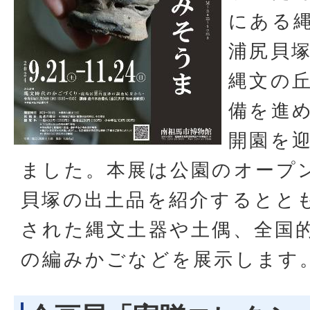
にある
浦尻貝
縄文の
備を進め
開園を
ました。本展は公園のオープ
貝塚の出土品を紹介するとと
された縄文土器や土偶、全国
の編みかごなどを展示します