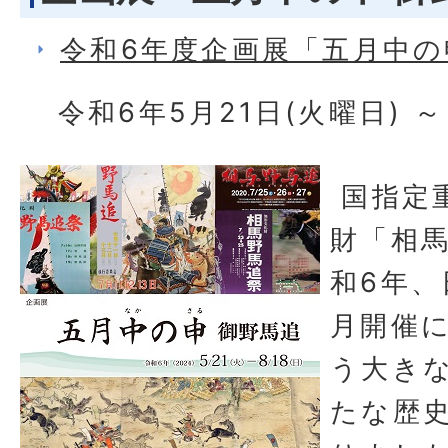
令和6年度企画展「五月中の
令和6年5月21日(火曜日) ～
国指定
財「相
和6年、
月開催
う大き
たな歴