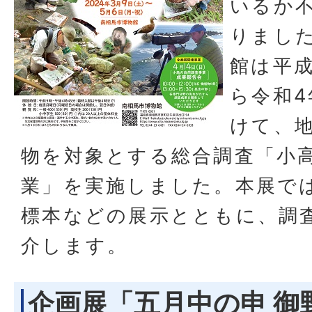
いるか
りまし
館は平成
ら令和4
けて、
物を対象とする総合調査「小
業」を実施しました。本展で
標本などの展示とともに、調
介します。
企画展「五月中の申 御