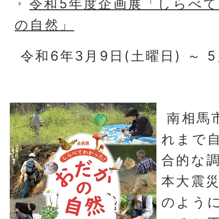
令和5年度企画展「しらべ
の自然」
令和6年3月9日(土曜日) ～ 
南相馬
れまで
合的な
本大震
のよう