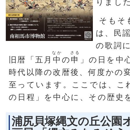
りまし
そもそ
は、民
の歌詞
なか
さる
旧暦「五月
中
の
申
」の日を中
時代以降の改暦後、何度かの
至っています。ここでは、こ
の日程」を中心に、その歴史
浦尻貝塚縄文の丘公園