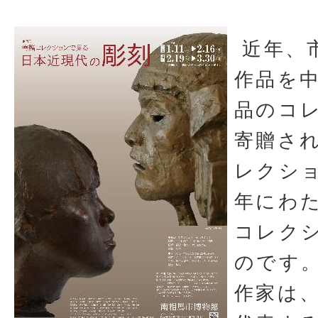
近年、
作品を
品のコ
寄贈さ
レクシ
年にわ
コレク
のです
作家は