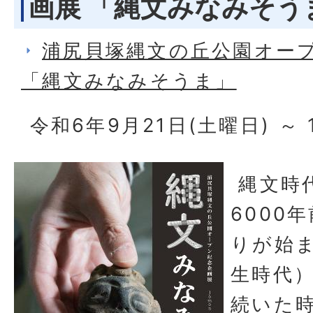
画展 「縄文みなみそう
浦尻貝塚縄文の丘公園オー
「縄文みなみそうま」
令和6年9月21日(土曜日) ～ 
縄文時
6000
りが始ま
生時代）
続いた