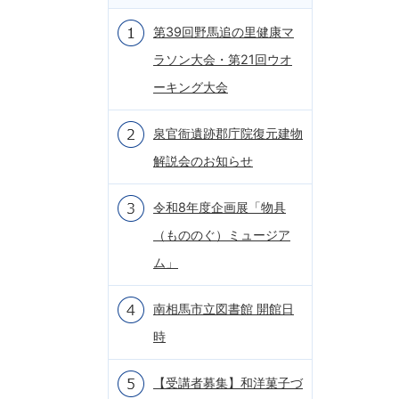
第39回野馬追の里健康マ
ラソン大会・第21回ウオ
ーキング大会
泉官衙遺跡郡庁院復元建物
解説会のお知らせ
令和8年度企画展「物具
（もののぐ）ミュージア
ム」
南相馬市立図書館 開館日
時
【受講者募集】和洋菓子づ