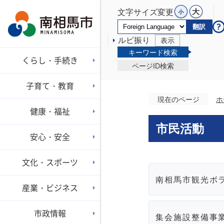
文字サイズ変更
翻訳
ルビ振り
表示
キーワード検索
くらし・手続き
ページID検索
子育て・教育
現在のページ
ホ
健康・福祉
市民活動
安心・安全
文化・スポーツ
南相馬市観光ボ
産業・ビジネス
市政情報
集会施設整備事