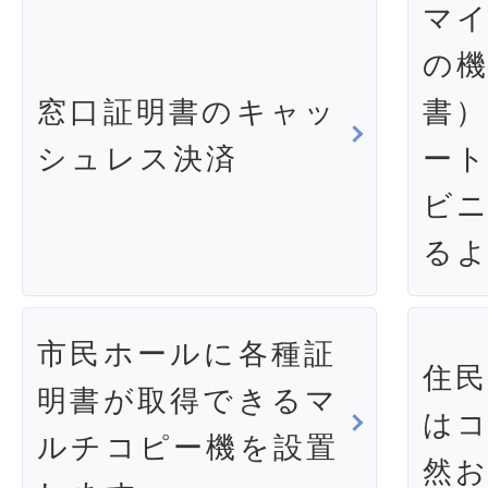
マ
の
窓口証明書のキャッ
書
シュレス決済
ー
ビ
る
市民ホールに各種証
住
明書が取得できるマ
は
ルチコピー機を設置
然