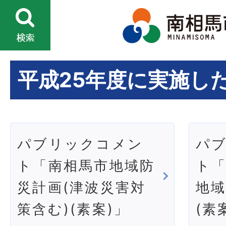
平成25年度に実施し
パブリックコメン
パ
ト「南相馬市地域防
ト
災計画(津波災害対
地
策含む)(素案)」
(素