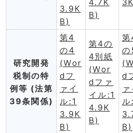
4.7K
3
3.9K
B)
B)
第4
第
第4の
の4
の
4別紙
研究開発
(Wor
(
(Wor
税制の特
dフ
d
dファ
例等 (法第
ァイ
ァ
イル:1
39条関係)
ル:1
ル
4.9K
3.9K
3.
B)
B)
B)