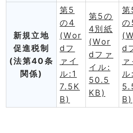
第5
第
第5の
の4
の
4別紙
新規立地
(Wor
(
(Wor
促進税制
dフ
d
dファ
(法第40条
ァイ
ァ
イル:
関係)
ル:1
ル
50.5
7.5K
5.
KB)
B)
B)