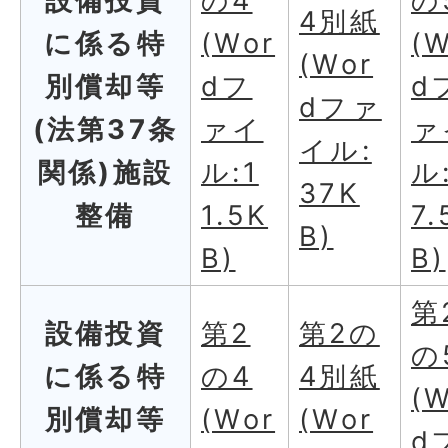
設備投資
の4
の
4別紙
に係る特
(Wor
(
(Wor
別償却等
dフ
d
dファ
(法第37条
ァイ
ァ
イル:
関係)施設
ル:1
ル
37K
整備
1.5K
7.
B)
B)
B)
第
設備投資
第2
第2の
の
に係る特
の4
4別紙
(
別償却等
(Wor
(Wor
d