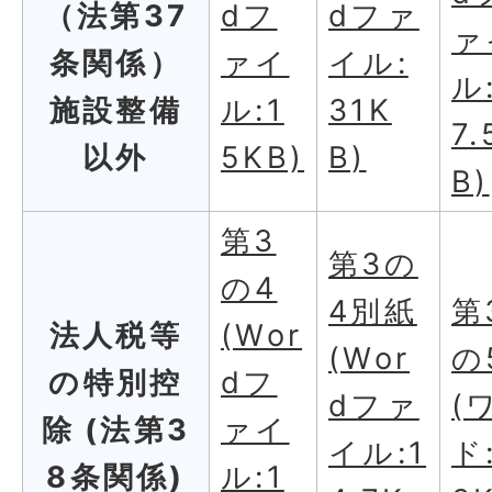
（法第37
dフ
dファ
ァ
条関係）
ァイ
イル:
ル
施設整備
ル:1
31K
7.
以外
5KB)
B)
B)
第3
第3の
の4
4別紙
第
法人税等
(Wor
(Wor
の
の特別控
dフ
dファ
(
除 (法第3
ァイ
イル:1
ド
8条関係)
ル:1