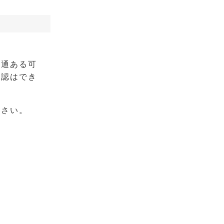
数通ある可
確認はでき
ださい。