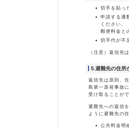
切手を貼っ
申請する通
ください。
郵便料金と
切手代が不
（注意）返信先
5.避難先の住所
返信先は原則、
島第一原発事故
受け取ることが
避難先への返信
ように避難先の
公共料金明