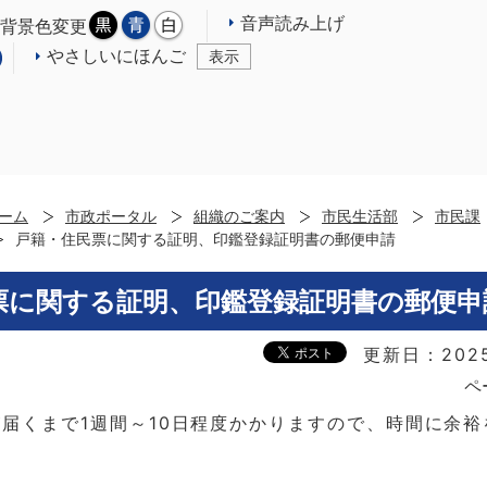
音声読み上げ
背景色変更
やさしいにほんご
表示
ーム
市政ポータル
組織のご案内
市民生活部
市民課
戸籍・住民票に関する証明、印鑑登録証明書の郵便申請
票に関する証明、印鑑登録証明書の郵便申
更新日：202
ペ
届くまで1週間～10日程度かかりますので、時間に余裕
。