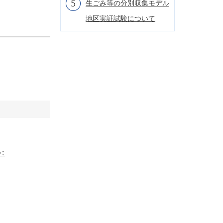
生ごみ等の分別収集モデル
地区実証試験について
: