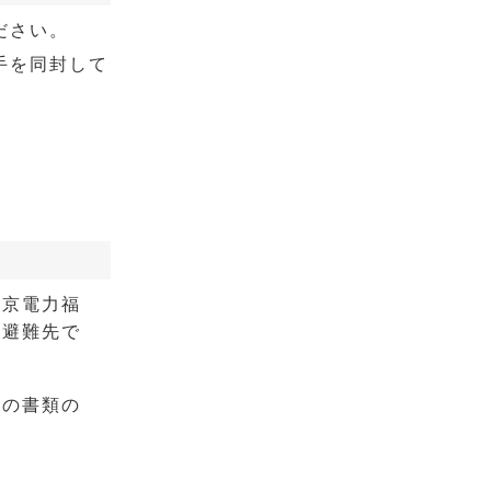
ださい。
手を同封して
東京電力福
、避難先で
次の書類の