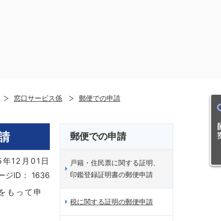
窓口サービス係
郵便での申請
目的
請
郵便での申請
5年12月01日
戸籍・住民票に関する証明、
印鑑登録証明書の郵便申請
ージID：
1636
をもって申
税に関する証明の郵便申請