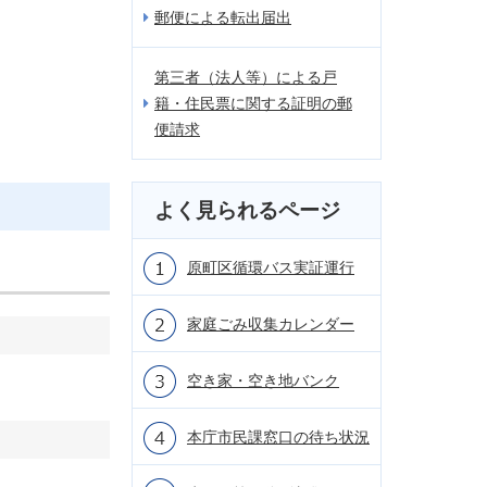
郵便による転出届出
第三者（法人等）による戸
籍・住民票に関する証明の郵
便請求
よく見られるページ
原町区循環バス実証運行
家庭ごみ収集カレンダー
空き家・空き地バンク
本庁市民課窓口の待ち状況