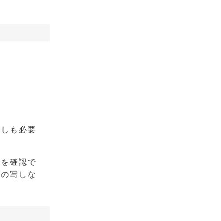
写しも必要
所を確認で
票の写しな