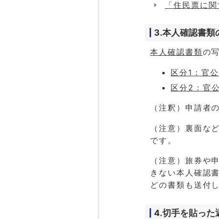
「住民票に関
3.本人確認書類
本人確認書類
の
区分1：官
区分2：官
（注釈）申請者
（注意）裏面な
です。
（注意）旅券や
きない本人確認
どの書類も送付
4.切手を貼った