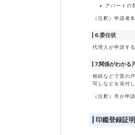
アパートの
（注釈）申請者
6.委任状
代理人が申請す
7.関係がわかる
相続などで昔の
写しなどを添付
（注釈）市が申
印鑑登録証