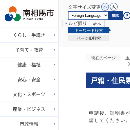
文字サイズ変更
翻訳
ルビ振り
表示
キーワード検索
くらし・手続き
ページID検索
子育て・教育
現在のページ
ホ
健康・福祉
安心・安全
戸籍・住民
文化・スポーツ
産業・ビジネス
申請後、証明書が
請してください
市政情報