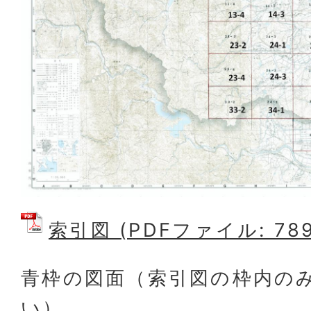
索引図 (PDFファイル: 789
青枠の図面（索引図の枠内の
い）