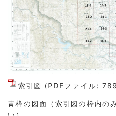
索引図 (PDFファイル: 789
青枠の図面（索引図の枠内の
い）